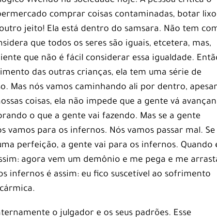
gico vivendo na sociedade hoje. A pessoa critica o
permercado comprar coisas contaminadas, botar lixo
outro jeito! Ela está dentro do samsara. Não tem co
nsidera que todos os seres são iguais, etcetera, mas,
ente que não é fácil considerar essa igualdade. Entã
rimento das outras crianças, ela tem uma série de
so. Mas nós vamos caminhando ali por dentro, apesa
nossas coisas, ela não impede que a gente vá avança
horando o que a gente vai fazendo. Mas se a gente
ós vamos para os infernos. Nós vamos passar mal. Se
ma perfeição, a gente vai para os infernos. Quando 
 assim: agora vem um demônio e me pega e me arrast
 os infernos é assim: eu fico suscetível ao sofrimento
 cármica.
internamente o julgador e os seus padrões. Esse