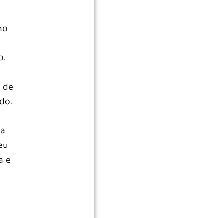
mo
o,
r de
ndo.
 a
eu
a e