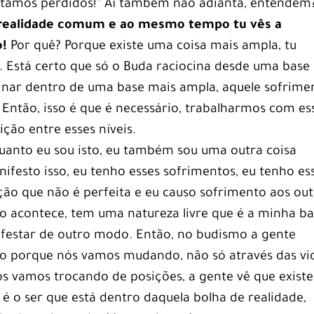
Estamos perdidos!” Aí também não adianta, entendem
a realidade comum e ao mesmo tempo tu vês a
o!
Por quê? Porque existe uma coisa mais ampla, tu
 Está certo que só o Buda raciocina desde uma base
cinar dentro de uma base mais ampla, aquele sofrime
 Então, isso é que é necessário, trabalharmos com es
ção entre esses níveis.
nquanto eu sou isto, eu também sou uma outra coisa
ifesto isso, eu tenho esses sofrimentos, eu tenho es
ão que não é perfeita e eu causo sofrimento aos out
so acontece, tem uma natureza livre que é a minha ba
ifestar de outro modo. Então, no budismo a gente
sto porque nós vamos mudando, não só através das vi
s vamos trocando de posições, a gente vê que existe
l é o ser que está dentro daquela bolha de realidade,