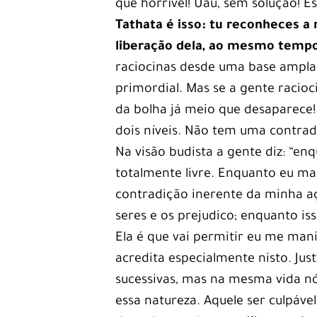
que horrível! Uau, sem solução! 
Tathata é isso: tu reconheces 
liberação dela, ao mesmo temp
raciocinas desde uma base ampla.
primordial. Mas se a gente racio
da bolha já meio que desaparece!
dois níveis. Não tem uma contradi
Na visão budista a gente diz: “e
totalmente livre. Enquanto eu man
contradição inerente da minha aç
seres e os prejudico; enquanto is
Ela é que vai permitir eu me man
acredita especialmente nisto. Ju
sucessivas, mas na mesma vida nó
essa natureza. Aquele ser culpáve