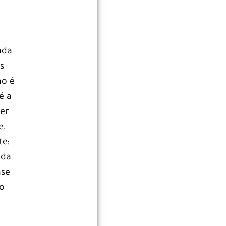
ada
s
mo é
é a
per
e,
te;
 da
ase
ro