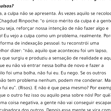
ulsos?
 a culpa não se apresenta. Às vezes aquilo se recolo
 Chagdud Rinpoche: “o único mérito da culpa é a gent
ou seja, reforçar nossa intenção de não fazer algo e
so! Eu vejo a culpa como um problema, realmente. Po
a forma de indexação pessoal: tu reconstrói uma
lhor dizer: “não, aquilo que aconteceu foi um lapso,
 que surgiu e produziu a sensação de realidade e aqu
que eu não vá entrar nessa bolha de novo e fazer a
o foi uma bolha, não fui eu. Eu nego. Se os outros
 não tem problema nenhum, podem me condenar. Ma
 fui eu”. (Risos). E não é que pesa mesmo? Por exemp
e o outro fez isso ou aquilo pesa sobre nós! Por quê
ma coisa negativa, a gente não vai conseguir escapar
lpadora dos outros. Depois essa mente se vira com