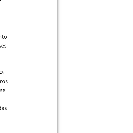
?
nto
ses
sa
ros
se!
das