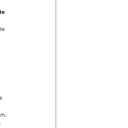
te
te
e
om,
e