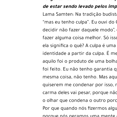
de estar sendo levado pelos imp
Lama Samten: Na tradição budista,
“mas eu tenho culpa”. Eu ouvi do
decidir não fazer daquele modo”, 
fazer alguma coisa melhor. Só is
ela significa o quê? A culpa é um
identidade a partir da culpa. É me
aquilo foi o produto de uma bolha
foi feito. Eu não tenho garantia 
mesma coisa, não tenho. Mas aquil
quiserem me condenar por isso,
carma deles vai pesar, porque não
o olhar que condena o outro porqu
Por que quando nós fizermos algu
porque nós geramos uma mente cu