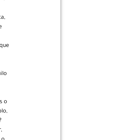
ca,
e
rque
ilo
s o
lo,
?
,
 o