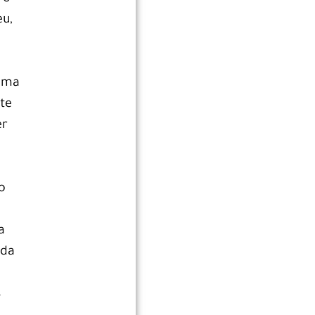
eu,
 uma
te
er
o
a
 da
i
s