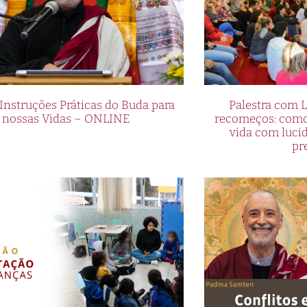
 Instruções Práticas do Buda para
Palestra com 
nossas Vidas – ONLINE
recomeços: como 
vida com lucid
pr