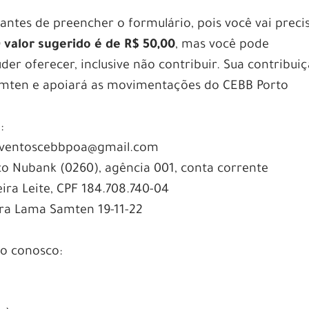
antes de preencher o formulário, pois você vai preci
 valor sugerido é de R$ 50,00
, mas você pode
er oferecer, inclusive não contribuir. Sua contribui
amten e apoiará as movimentações do CEBB Porto
o
:
é:eventoscebbpoa@gmail.com
o Nubank (0260), agência 001, conta corrente
reira Leite, CPF 184.708.740-04
ra Lama Samten 19-11-22
to conosco: