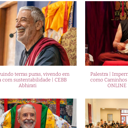
uindo terras puras, vivendo em
Palestra | Imper
a com sustentabilidade | CEBB
como Caminhos p
Abhirati
ONLINE 