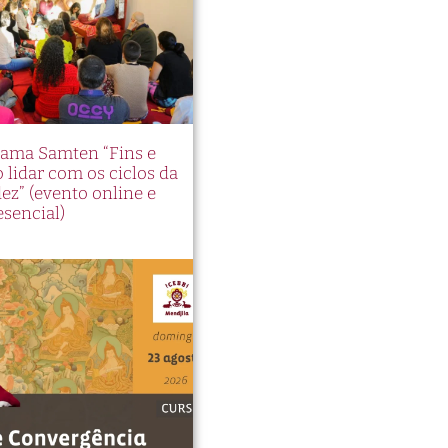
Lama Samten “Fins e
lidar com os ciclos da
ez” (evento online e
esencial)