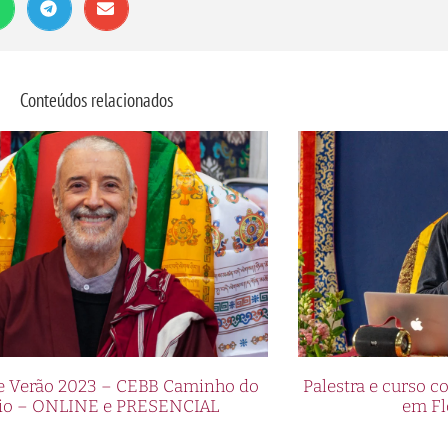
Conteúdos relacionados
de Verão 2023 – CEBB Caminho do
Palestra e curso
io – ONLINE e PRESENCIAL
em Fl