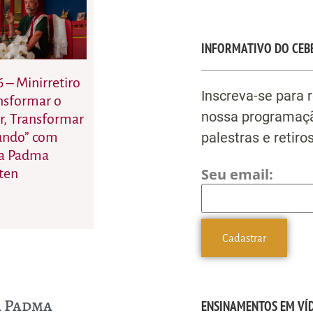
INFORMATIVO DO CEB
6 – Minirretiro
Inscreva-se para 
nsformar o
nossa programaçã
r, Transformar
palestras e retiros
undo” com
a Padma
Seu email:
ten
a Padma
ENSINAMENTOS EM VÍ