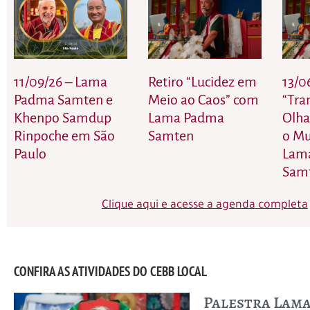
11/09/26 – Lama
Retiro “Lucidez em
13/0
Padma Samten e
Meio ao Caos” com
“Tra
Khenpo Samdup
Lama Padma
Olha
Rinpoche em São
Samten
o M
Paulo
Lam
Sam
Clique aqui e acesse a agenda completa
CONFIRA AS ATIVIDADES DO CEBB LOCAL
Palestra Lam