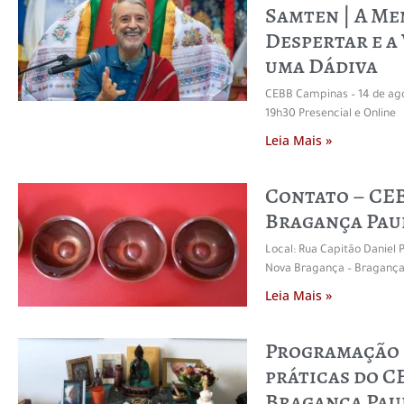
Samten | A Me
Despertar e a
uma Dádiva
CEBB Campinas – 14 de ag
19h30 Presencial e Online
Leia Mais »
Contato – CE
Bragança Pau
Local: Rua Capitão Daniel P
Nova Bragança – Bragança 
Leia Mais »
Programação 
práticas do C
Bragança Pau