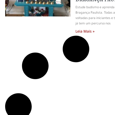
Estude budismo e aprenda
Bragança Paulista. Todas a
voltadas para iniciantes
já tem um percurso nos
Leia Mais »