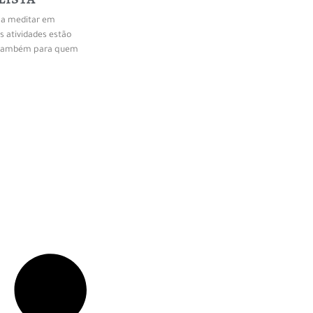
 a meditar em
s atividades estão
 e também para quem