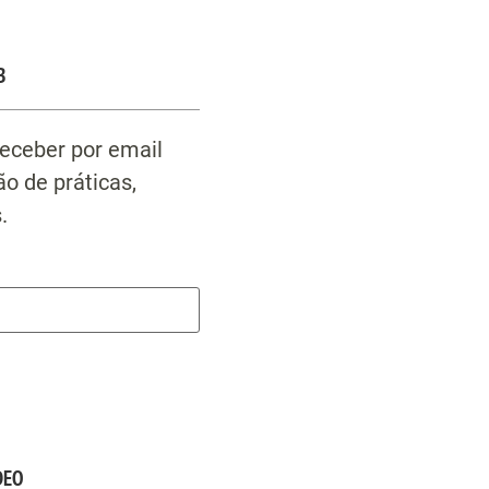
B
receber por email
o de práticas,
.
DEO