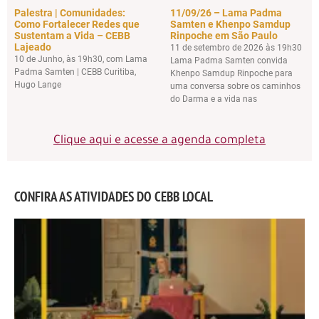
Palestra | Comunidades:
11/09/26 – Lama Padma
Como Fortalecer Redes que
Samten e Khenpo Samdup
Sustentam a Vida – CEBB
Rinpoche em São Paulo
Lajeado
11 de setembro de 2026 às 19h30
10 de Junho, às 19h30, com Lama
Lama Padma Samten convida
Padma Samten | CEBB Curitiba,
Khenpo Samdup Rinpoche para
Hugo Lange
uma conversa sobre os caminhos
do Darma e a vida nas
Clique aqui e acesse a agenda completa
CONFIRA AS ATIVIDADES DO CEBB LOCAL