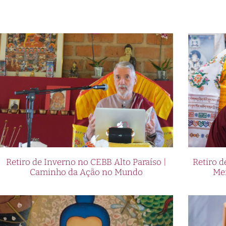
Retiro de Inverno no CEBB Alto Paraíso |
Retiro 
Caminho da Ação no Mundo
Me