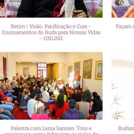
Retiro | Visão, Pacificação e Cura –
Façam a
Ensinamentos do Buda para Nossas Vidas
– ONLINE
Palestra com Lama Samten “Fins e
Budism