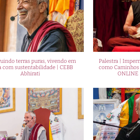
uindo terras puras, vivendo em
Palestra | Imper
a com sustentabilidade | CEBB
como Caminhos p
Abhirati
ONLINE 