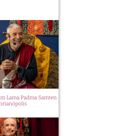
 com Lama Padma Samten
orianópolis