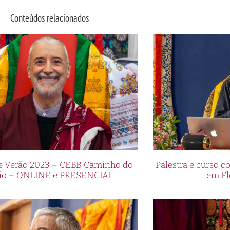
Conteúdos relacionados
de Verão 2023 – CEBB Caminho do
Palestra e curso
io – ONLINE e PRESENCIAL
em Fl