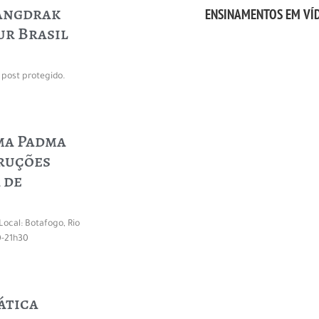
angdrak
ENSINAMENTOS EM VÍ
ur Brasil
post protegido.
ma Padma
ruções
 de
Local: Botafogo, Rio
0-21h30
ática