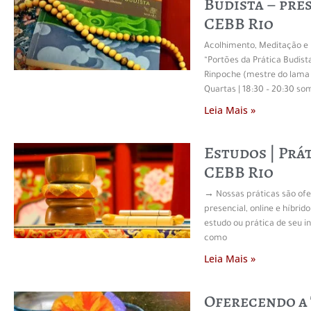
Budista – pre
CEBB Rio
Acolhimento, Meditação e E
“Portões da Prática Budist
Rinpoche (mestre do lam
Quartas | 18:30 – 20:30 s
Leia Mais »
Estudos | Prá
CEBB Rio
→ Nossas práticas são ofe
presencial, online e híbrido
estudo ou prática de seu i
como
Leia Mais »
Oferecendo a 