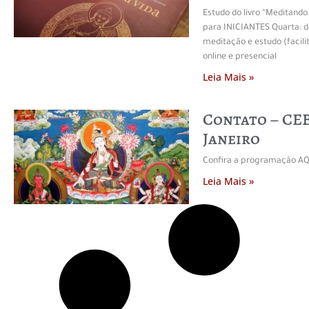
Estudo do livro “Meditando 
para INICIANTES Quarta: d
meditação e estudo (facili
online e presencial
Leia Mais »
Contato – CEB
Janeiro
Confira a programação A
Leia Mais »