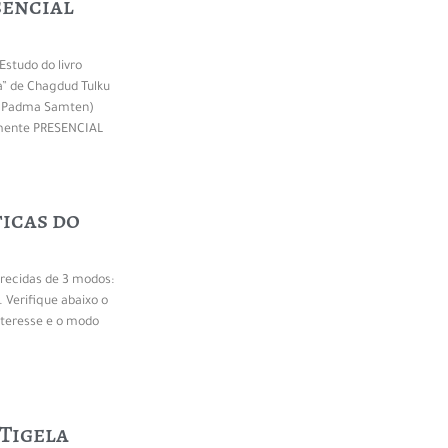
sencial
studo do livro
a” de Chagdud Tulku
a Padma Samten)
omente PRESENCIAL
ticas do
recidas de 3 modos:
. Verifique abaixo o
nteresse e o modo
Tigela