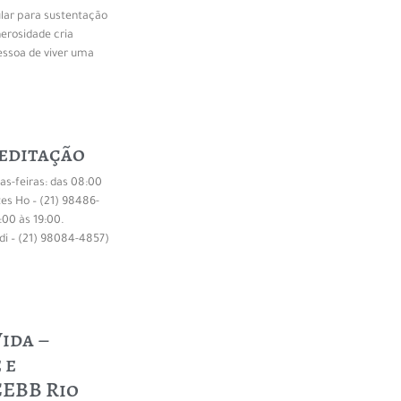
ar para sustentação
nerosidade cria
ssoa de viver uma
editação
as-feiras: das 08:00
tes Ho – (21) 98486-
:00 às 19:00.
odi – (21) 98084-4857)
ida –
 e
CEBB Rio