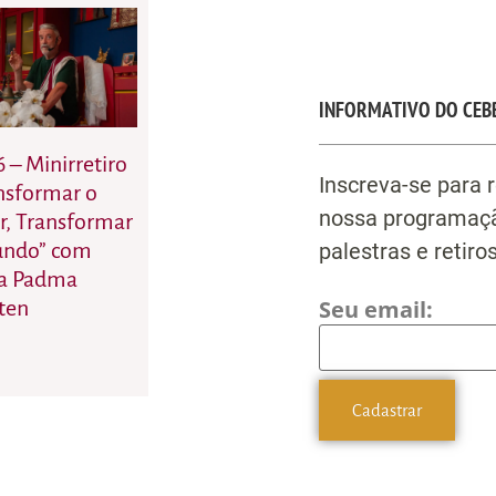
INFORMATIVO DO CEB
6 – Minirretiro
Inscreva-se para 
nsformar o
nossa programaçã
r, Transformar
palestras e retiros
undo” com
a Padma
Seu email:
ten