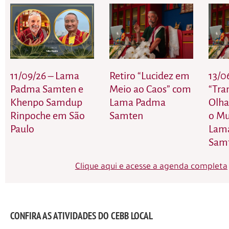
11/09/26 – Lama
Retiro “Lucidez em
13/0
Padma Samten e
Meio ao Caos” com
“Tra
Khenpo Samdup
Lama Padma
Olha
Rinpoche em São
Samten
o M
Paulo
Lam
Sam
Clique aqui e acesse a agenda completa
CONFIRA AS ATIVIDADES DO CEBB LOCAL