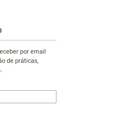
B
receber por email
o de práticas,
.