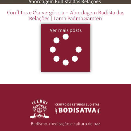
Conflitos e Convergência – Abordagem Budista das
Relações | Lama Padma Samten
Ver mais posts