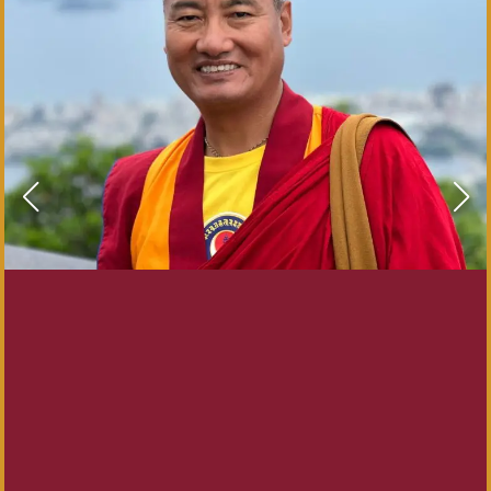
chamas? |
Lama
Samten e
James Low
Como
desenvolver
saúde mental
em um mundo
em chamas? |
Lama Samten
convida James
Low | 15 de
agosto
(sábado),
1:00PM BRT,…
Ler mais