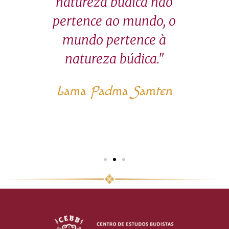
os
natureza búdica não
e
o
pertence ao mundo, o
 um
mundo pertence à
in
Mas
natureza búdica."
o é
ap
Lama Padma Samten
n