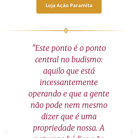
Loja Ação Paramita
gem
"Este ponto é o ponto
"A
so
central no budismo:
vi
que
aquilo que está
c
o e
incessantemente
sas
operando e que a gente
Ne
as
não pode nem mesmo
 e
dizer que é uma
o,
propriedade nossa. A