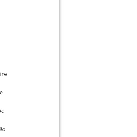
ire
 e
de
são