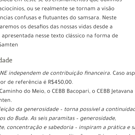
coloca em teste se os ensinamentos que ouvimos
ciocínios, ou se realmente se tornam a visão
ncias confusas e flutuantes do samsara. Neste
aremos os desafios das nossas vidas desde a
 apresentada nesse texto clássico na forma de
 Samten
idade
INE independem de contribuição financeira.
Caso asp
alor de referência é R$450,00.
 Caminho do Meio, o CEBB Bacopari, o CEBB Jetavana
mten.
feição da generosidade – torna possível a continuida
s do Buda. As seis paramitas – generosidade,
e, concentração e sabedoria – inspiram a prática e 