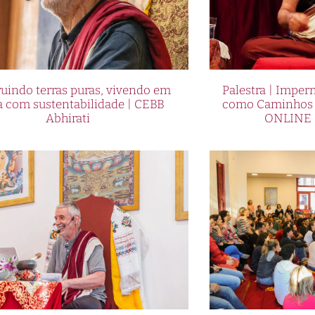
uindo terras puras, vivendo em
Palestra | Imper
a com sustentabilidade | CEBB
como Caminhos p
Abhirati
ONLINE 