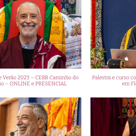
de Verão 2023 – CEBB Caminho do
Palestra e curso
io – ONLINE e PRESENCIAL
em Fl