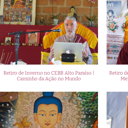
Retiro de Inverno no CEBB Alto Paraíso |
Retiro 
Caminho da Ação no Mundo
Me