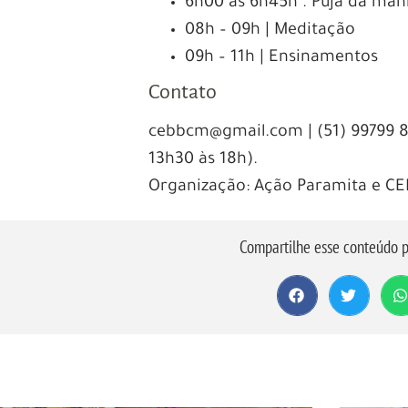
6h00 às 6h45h . Puja da man
08h – 09h | Meditação
09h – 11h | Ensinamentos
Contato
cebbcm@gmail.com | (51) 99799 8
13h30 às 18h).
Organização: Ação Paramita e CE
Compartilhe esse conteúdo p