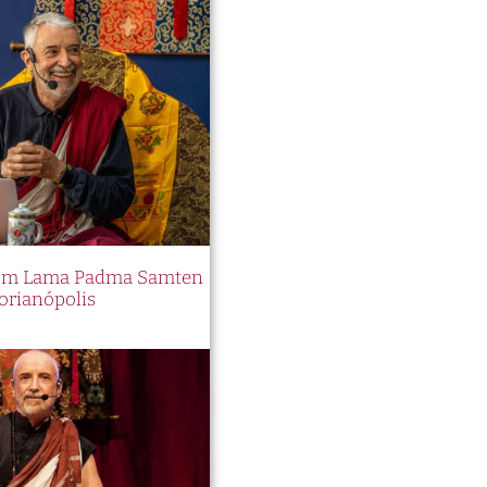
 com Lama Padma Samten
orianópolis