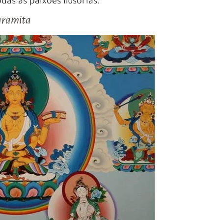
das as paixões ilusórias.
paramita