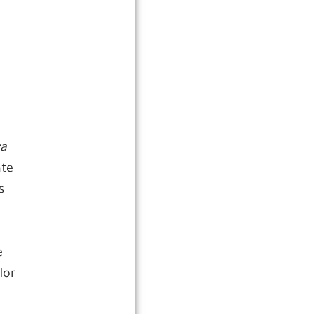
ya
nte
s
e
lor