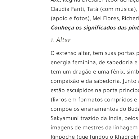
Axé, Regina Dresdler (coordenação)
Claudia Fanti, Tatá (com música),
(apoio e fotos), Mel Flores, Richer
Conheça os significados das pin
1. Altar
O extenso altar, tem suas portas
energia feminina, de sabedoria e
tem um dragão e uma fênix, simbo
compaixão e da sabedoria. Junto a
estão esculpidos na porta princi
(livros em formatos compridos e
compõe os ensinamentos do Bud
Sakyamuni trazido da India, pelos
imagens de mestres da linhage
Rinpoche (que fundou o Khadrolin