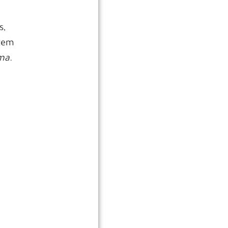
s,
 tem
ma
.