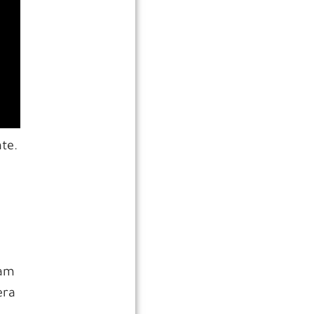
te.
ram
era