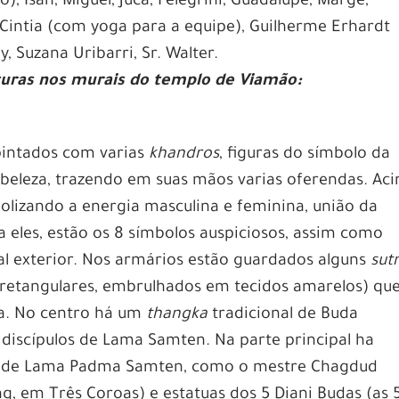
, Isah, Miguel, Juca, Pelegrini, Guadalupe, Marge,
 Cintia (com yoga para a equipe), Guilherme Erhardt
ly, Suzana Uribarri, Sr. Walter.
turas nos murais do templo de Viamão:
 pintados com varias
khandros
, figuras do símbolo da
 beleza, trazendo em suas mãos varias oferendas. Ac
lizando a energia masculina e feminina, união da
 eles, estão os 8 símbolos auspiciosos, assim como
pal exterior. Nos armários estão guardados alguns
sut
 retangulares, embrulhados em tecidos amarelos) qu
a. No centro há um
thangka
tradicional de Buda
 discípulos de Lama Samten. Na parte principal ha
m de Lama Padma Samten, como o mestre Chagdud
g, em Três Coroas) e estatuas dos 5 Diani Budas (as 