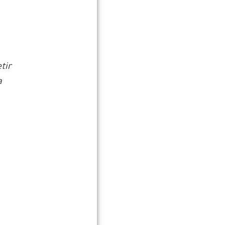
tir
a