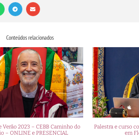
Conteúdos relacionados
de Verão 2023 – CEBB Caminho do
Palestra e curso
io – ONLINE e PRESENCIAL
em Fl