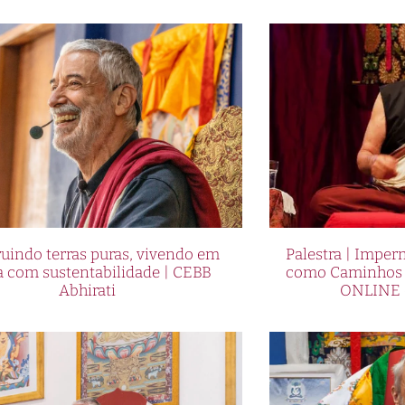
uindo terras puras, vivendo em
Palestra | Imper
a com sustentabilidade | CEBB
como Caminhos p
Abhirati
ONLINE 