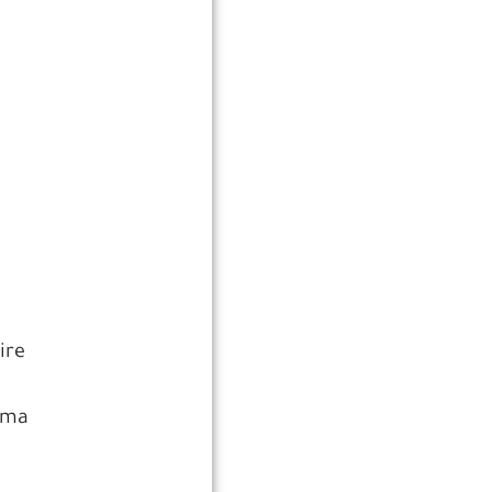
ire
dma