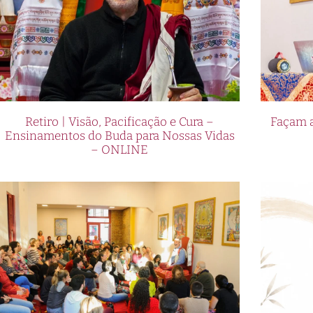
Retiro | Visão, Pacificação e Cura –
Façam a
Ensinamentos do Buda para Nossas Vidas
– ONLINE