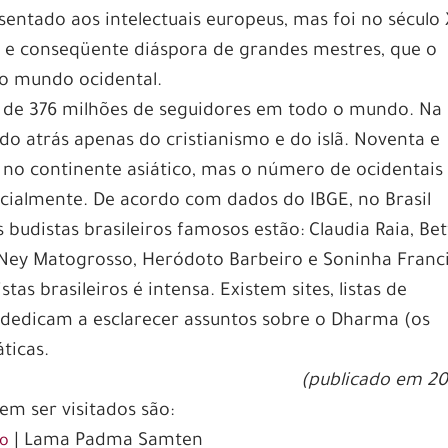
sentado aos intelectuais europeus, mas foi no século 
e e conseqüente diáspora de grandes mestres, que o
lo mundo ocidental.
 de 376 milhões de seguidores em todo o mundo. Na
ando atrás apenas do cristianismo e do islã. Noventa e
o no continente asiático, mas o número de ocidentais
cialmente. De acordo com dados do IBGE, no Brasil
 budistas brasileiros famosos estão: Claudia Raia, Bet
s, Ney Matogrosso, Heródoto Barbeiro e Soninha Franc
tas brasileiros é intensa. Existem sites, listas de
 dedicam a esclarecer assuntos sobre o Dharma (os
ticas.
(publicado em 2
m ser visitados são:
| Lama Padma Samten
mo