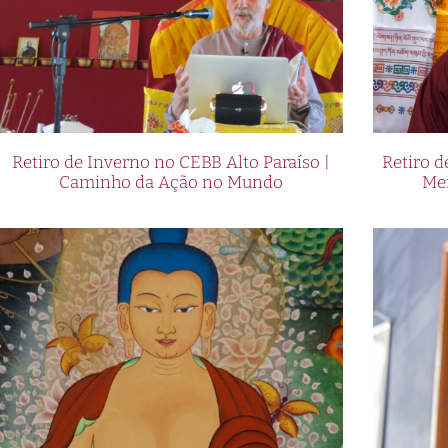
Retiro de Inverno no CEBB Alto Paraíso |
Retiro 
Caminho da Ação no Mundo
Me