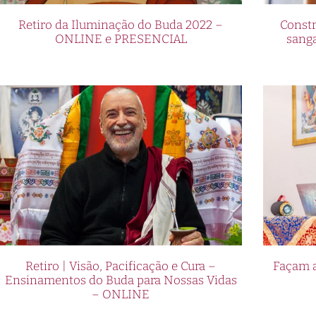
Retiro da Iluminação do Buda 2022 –
Constr
ONLINE e PRESENCIAL
sang
Retiro | Visão, Pacificação e Cura –
Façam a
Ensinamentos do Buda para Nossas Vidas
– ONLINE