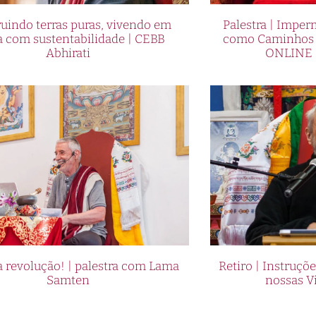
uindo terras puras, vivendo em
Palestra | Imper
a com sustentabilidade | CEBB
como Caminhos p
Abhirati
ONLINE 
 revolução! | palestra com Lama
Retiro | Instruçõ
Samten
nossas V