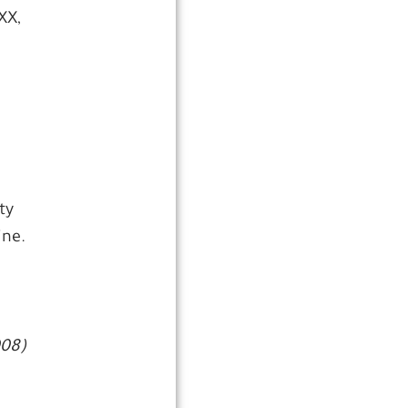
XX,
ty
ine.
008)