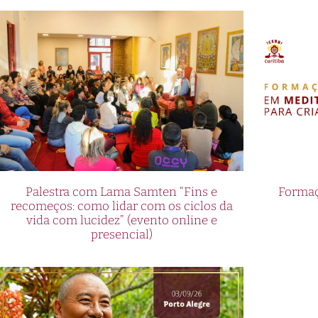
Palestra com Lama Samten “Fins e
Formaç
recomeços: como lidar com os ciclos da
vida com lucidez” (evento online e
presencial)