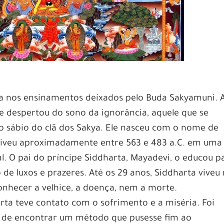
a nos ensinamentos deixados pelo Buda Sakyamuni.
ue despertou do sono da ignorância, aquele que se
 o sábio do clã dos Sakya. Ele nasceu com o nome de
 viveu aproximadamente entre 563 e 483 a.C. em uma
l. O pai do príncipe Siddharta, Mayadevi, o educou p
de luxos e prazeres. Até os 29 anos, Siddharta viveu
onhecer a velhice, a doença, nem a morte.
arta teve contato com o sofrimento e a miséria. Foi
im de encontrar um método que pusesse fim ao