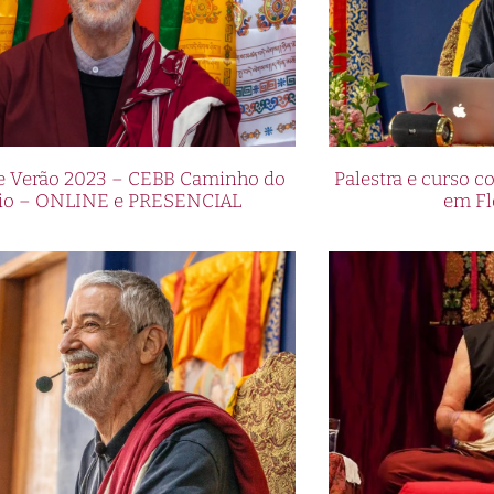
de Verão 2023 – CEBB Caminho do
Palestra e curso
io – ONLINE e PRESENCIAL
em Fl