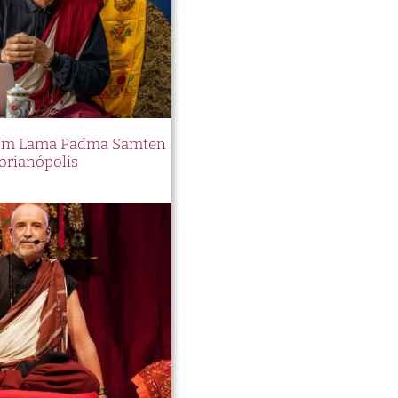
 com Lama Padma Samten
orianópolis