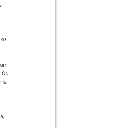
s
 os
á um
. Os
ria
s
á,