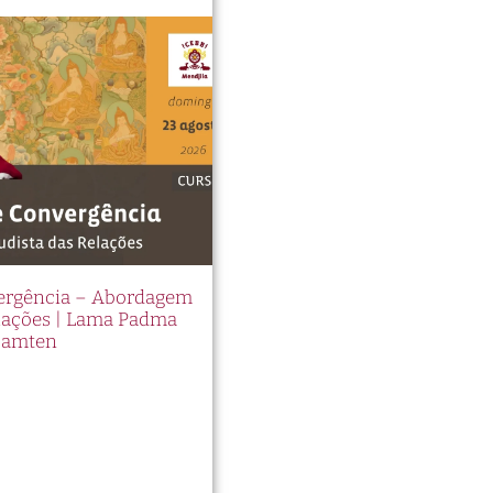
vergência – Abordagem
elações | Lama Padma
Samten