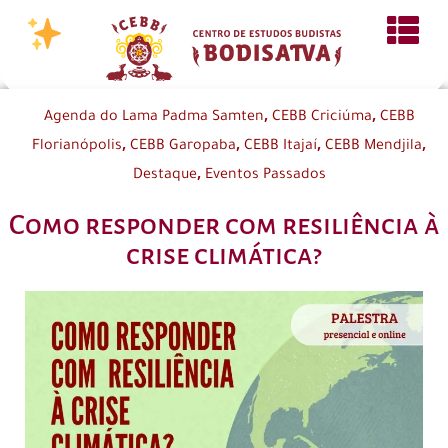
,
,
Agenda do Lama Padma Samten
CEBB Criciúma
CEBB
,
,
,
,
Florianópolis
CEBB Garopaba
CEBB Itajaí
CEBB Mendjila
,
Destaque
Eventos Passados
Como responder com resiliência à
crise climática?