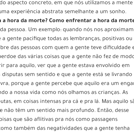
do aspecto concreto, em que nós utilizamos a mente
a uma experiência abstrata semelhante a um sonho.
a a hora da morte? Como enfrentar a hora da mort
r da pessoa. Um exemplo: quando nós nos aproximam
 a gente pacifique todas as lembranças, positivas ou
mbre das pessoas com quem a gente teve dificuldade 
erdoe das várias coisas que a gente não fez de mod
rir para aquilo, ver que a gente estava envolvido em
 disputas sem sentido e que a gente está se livrando
 livra, porque a gente percebe que aquilo era um enga
ndo a nossa vida como nós olhamos as crianças. As
utas, em coisas intensas pra cá e pra lá. Mas aquilo s
 não têm um sentido mais profundo. Então, desse
oisas que são aflitivas pra nós como passagens
, como também das negatividades que a gente tenha