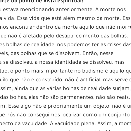
te do ponto de vista espiritual?
u estava mencionando anteriormente. A morte nos
a vida. Essa vida que está além mesmo da morte. Ess
mos encontrar dentro da morte aquilo que não morr
que não é afetado pelo desaparecimento das bolhas.
 bolhas de realidade, nós podemos ter as crises da
eis, das bolhas que se dissolvem. Então, nesse
 se dissolveu, a nossa identidade se dissolveu, mas
ntão, o ponto mais importante no budismo é aquilo q
ilo que não é construído, não é artificial, mas serve 
ssim, ainda que as várias bolhas de realidade surjam,
das bolhas, elas não são permanentes, não são reais.
ém. Esse algo não é propriamente um objeto, não é 
que nós não conseguimos localizar como um conjunto
aspecto da vacuidade. A vacuidade plena. Assim, a mor