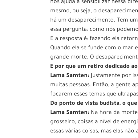
nos ajuda a sensibilizar nessa d
mesmo, ou seja, o desaparecimen
há um desaparecimento. Tem uma
essa pergunta: como nós podemos
E a resposta é: fazendo ela retor
Quando ela se funde com o mar el
grande morte. O desaparecimento 
E por que um retiro dedicado a
Lama Samten:
Justamente por is
muitas pessoas. Então, a gente ap
focarem esses temas que ultrapa
Do ponto de vista budista, o qu
Lama Samten:
Na hora da morte, 
grosseiro, coisas a nível de ener
essas várias coisas, mas elas n