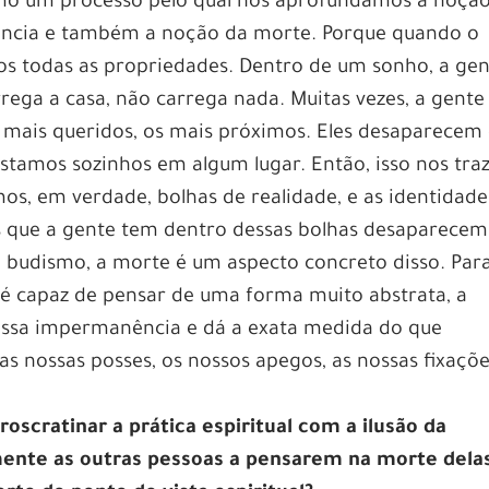
mo um processo pelo qual nós aprofundamos a noçã
ência e também a noção da morte. Porque quando o
 todas as propriedades. Dentro de um sonho, a gen
rega a casa, não carrega nada. Muitas vezes, a gente
 mais queridos, os mais próximos. Eles desaparecem
stamos sozinhos em algum lugar. Então, isso nos tra
os, em verdade, bolhas de realidade, e as identidade
as que a gente tem dentro dessas bolhas desaparecem
o budismo, a morte é um aspecto concreto disso. Par
 é capaz de pensar de uma forma muito abstrata, a
essa impermanência e dá a exata medida do que
 as nossas posses, os nossos apegos, as nossas fixaçõ
oscratinar a prática espiritual com a ilusão da
ente as outras pessoas a pensarem na morte dela