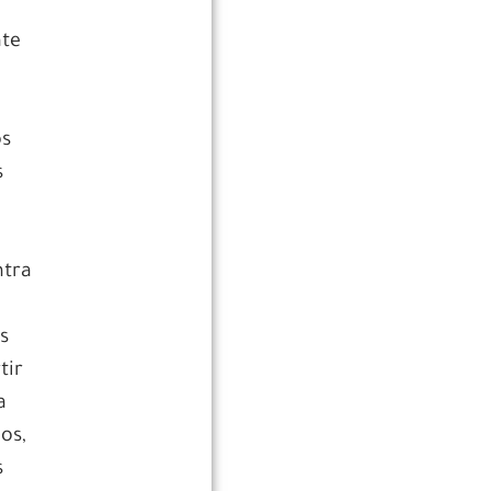
nte
os
s
a
ntra
s
tir
a
os,
s