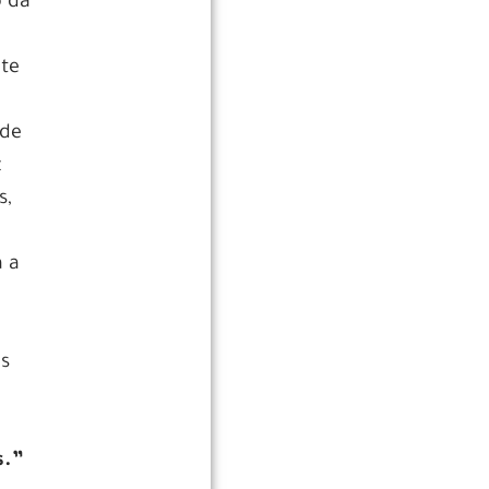
o da
te
 de
z
s,
a a
es
s.”