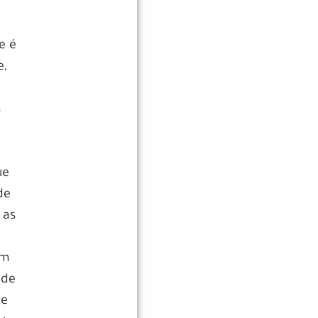
e é
e,
s
ue
de
 as
um
 de
te