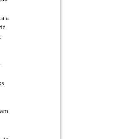
ção
ta a
 de
e
e
os
upam
á