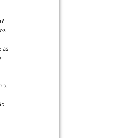
e?
os
e as
o
no.
ão