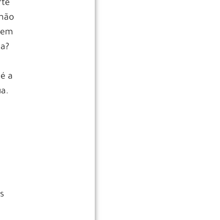
rte
 não
tem
ça?
 é a
a.
s