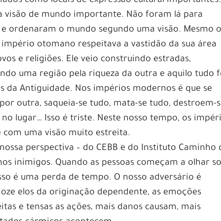
iados como locais de expressão cultural importantes
a visão de mundo importante. Não foram lá para
am e ordenaram o mundo segundo uma visão. Mesmo 
 império otomano respeitava a vastidão da sua área
vos e religiões. Ele veio construindo estradas,
o uma região pela riqueza da outra e aquilo tudo f
 da Antiguidade. Nos impérios modernos é que se
a por outra, saqueia-se tudo, mata-se tudo, destroem-
no lugar… Isso é triste. Neste nosso tempo, os impér
e com uma visão muito estreita.
 a nossa perspectiva – do CEBB e do Instituto Caminho
emos inimigos. Quando as pessoas começam a olhar s
isso é uma perda de tempo. O nosso adversário é
 doze elos da originação dependente, as emoções
itas e tensas as ações, mais danos causam, mais