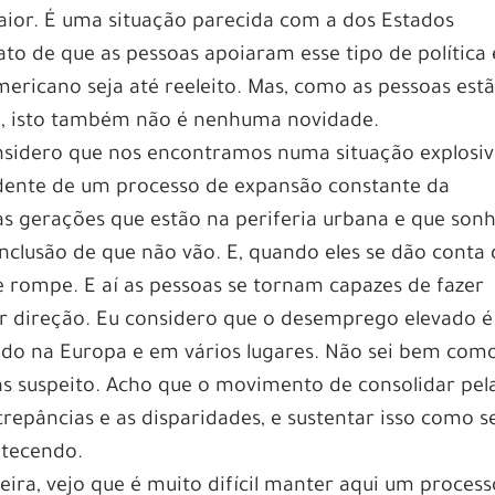
ior. É uma situação parecida com a dos Estados
to de que as pessoas apoiaram esse tipo de política 
americano seja até reeleito. Mas, como as pessoas est
m, isto também não é nenhuma novidade.
onsidero que nos encontramos numa situação explosiv
dente de um processo de expansão constante da
as gerações que estão na periferia urbana e que so
clusão de que não vão. E, quando eles se dão conta
e rompe. E aí as pessoas se tornam capazes de fazer
r direção. Eu considero que o desemprego elevado é
ndo na Europa e em vários lugares. Não sei bem com
 mas suspeito. Acho que o movimento de consolidar pel
iscrepâncias e as disparidades, e sustentar isso como s
ntecendo.
ira, vejo que é muito difícil manter aqui um process