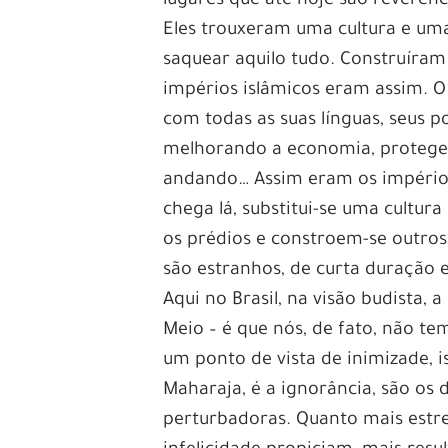
lugares que até hoje são reverenc
Eles trouxeram uma cultura e um
saquear aquilo tudo. Construír
impérios islâmicos eram assim. O
com todas as suas línguas, seus po
melhorando a economia, protegend
andando… Assim eram os impérios
chega lá, substitui-se uma cultur
os prédios e constroem-se outros 
são estranhos, de curta duração 
Aqui no Brasil, na visão budista,
Meio – é que nós, de fato, não t
um ponto de vista de inimizade, 
Maharaja, é a ignorância, são os
perturbadoras. Quanto mais estre