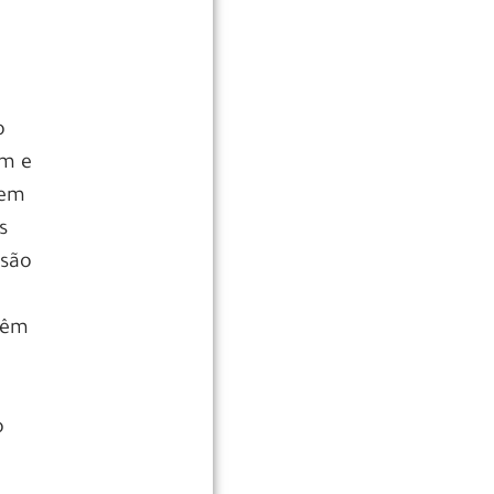
o
am e
 em
s
 são
 têm
o