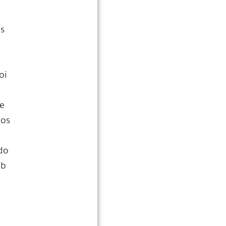
.
os
oi
se
ios
 do
ob