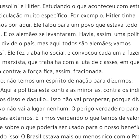
ssolini e Hitler. Estudando o que aconteceu com est
culação muito específico. Por exemplo, Hitler tinha
s por aqui. Ele falou para um povo que estava todo
. E os alemães se levantaram. Havia, assim, uma polít
 divide o país, mas aqui todos são alemães; vamos
s”. Ele fez trabalho social, e convocou cada um a faze
ica marxista, que trabalha com a luta de classes, em qu
contra; a força fica, assim, fracionada.
ado; não temos um espírito de nação para dizermos:
qui a política está contra as minorias, contra os índ
os disso e daquilo… Isso não vai prosperar, porque di
ivo não vai a lugar nenhum. O perigo verdadeiro para
sses externos. É irmos vendendo o que temos de valo
e sobre o que poderia ser usado para o nosso benefí
o isso! O Brasil estava mais ou menos rico com o Pr