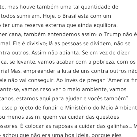
ante, mas houve também uma tal quantidade de
todos sumiram. Hoje, o Brasil está com um
 ter uma reserva externa que ainda equilibra.
americana, também entendemos assim: o Trump não 
al. Ele é divisivo; lá as pessoas se dividem, não se
tra outros. Assim não adianta. Se em vez de dizer
érica, se levante, vamos acabar com a pobreza, com os
ria! Mas, empreender a luta de uns contra outros nã
 ele não vai conseguir. Ao invés de pregar “America firs
evante-se, vamos resolver o meio ambiente, vamos
canos, estamos aqui para ajudar e vocês também”.
u esse projeto de fundir o Ministério do Meio Ambien
 ou menos assim: quem vai cuidar das questões
ssores. É colocar as raposas a cuidar das galinhas… 
 achou que não era uma boa ideia, porque eles