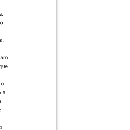
e,
ão
a,
nham
 que
 o
o a
a
e
o