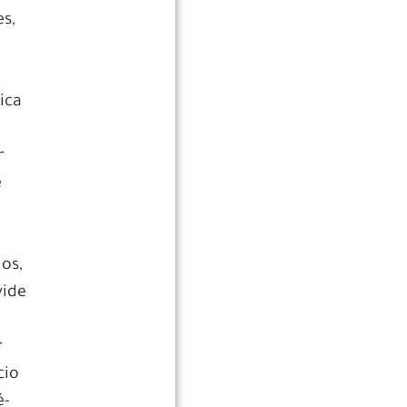
es,
ica
r
e
ios,
vide
r
cio
é-