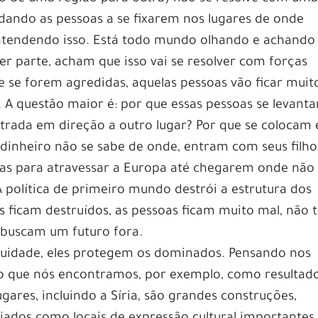
ajudando as pessoas a se fixarem nos lugares de onde
ntendendo isso. Está todo mundo olhando e achando
er parte, acham que isso vai se resolver com forças
e se forem agredidas, aquelas pessoas vão ficar muit
s. A questão maior é: por que essas pessoas se levant
rada em direção a outro lugar? Por que se colocam
dinheiro não se sabe de onde, entram com seus filho
das para atravessar a Europa até chegarem onde não
 A política de primeiro mundo destrói a estrutura dos
es ficam destruídos, as pessoas ficam muito mal, não
 buscam um futuro fora.
guidade, eles protegem os dominados. Pensando nos
 o que nós encontramos, por exemplo, como resultad
ares, incluindo a Síria, são grandes construções,