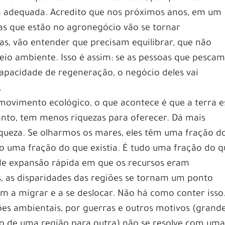
 adequada. Acredito que nos próximos anos, em um
as que estão no agronegócio vão se tornar
s, vão entender que precisam equilibrar, que não
o ambiente. Isso é assim: se as pessoas que pesca
apacidade de regeneração, o negócio deles vai
.
movimento ecológico, o que acontece é que a terra e
anto, tem menos riquezas para oferecer. Dá mais
riqueza. Se olharmos os mares, eles têm uma fração d
ão uma fração do que existia. É tudo uma fração do 
 de expansão rápida em que os recursos eram
s, as disparidades das regiões se tornam um ponto
am a migrar e a se deslocar. Não há como conter isso
es ambientais, por guerras e outros motivos (grand
do de uma região para outra) não se resolve com um