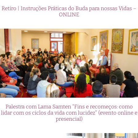
Retiro | Instruções Práticas do Buda para nossas Vidas –
ONLINE
Palestra com Lama Samten “Fins e recomeços: como
lidar com os ciclos da vida com lucidez” (evento online e
presencial)