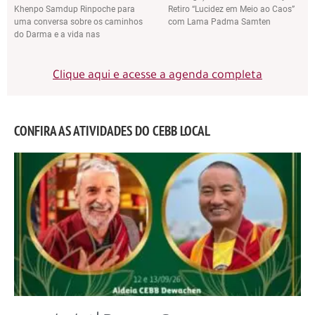
Khenpo Samdup Rinpoche para
Retiro “Lucidez em Meio ao Caos”
uma conversa sobre os caminhos
com Lama Padma Samten
do Darma e a vida nas
Clique aqui e acesse a agenda completa
CONFIRA AS ATIVIDADES DO CEBB LOCAL