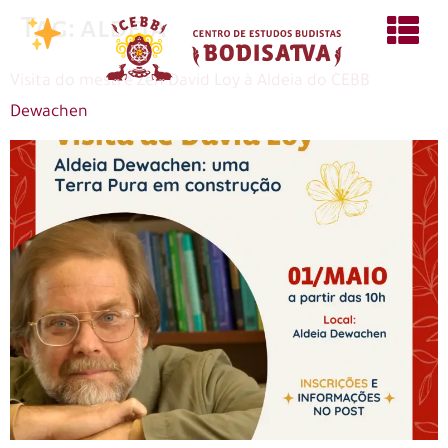
Tag:
aldeia
Visita do mestre Zen David Loy à Aldeia do CEBB
Dewachen