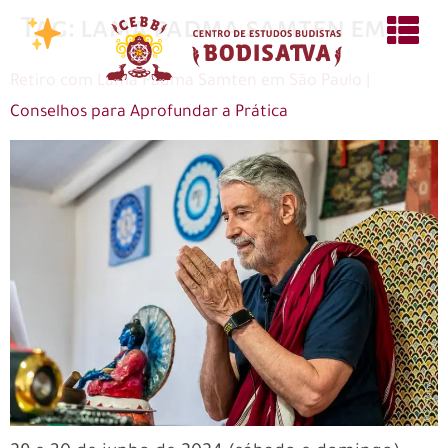
Tag:
lama padma samten em sp
Retiro com Lama Padma Samten em São Paulo |
Conselhos para Aprofundar a Prática