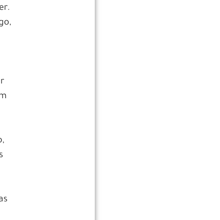
er.
go,
or
am
o,
s
as