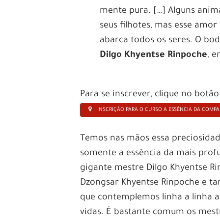
mente pura. […] Alguns anim
seus filhotes, mas esse amor
abarca todos os seres. O bod
Dilgo Khyentse Rinpoche
, 
Para se inscrever, clique no botã
INSCRIÇÃO PARA O CURSO A ESSÊNCIA DA COMP
Temos nas mãos essa preciosidade
somente a essência da mais prof
gigante mestre Dilgo Khyentse Ri
Dzongsar Khyentse Rinpoche e tan
que contemplemos linha a linha a
vidas. É bastante comum os mest