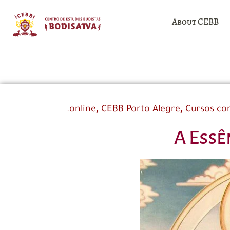
About CEBB
,
,
.online
CEBB Porto Alegre
Cursos co
A Essê