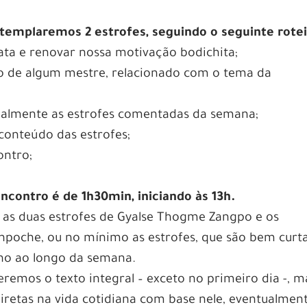
templaremos 2 estrofes, seguindo o seguinte rote
ata e renovar nossa motivação bodichita;
to de algum mestre, relacionado com o tema da
ialmente as estrofes comentadas da semana;
conteúdo das estrofes;
ontro;
contro é de 1h30min, iniciando às 13h.
a as duas estrofes de Gyalse Thogme Zangpo e os
npoche, ou no mínimo as estrofes, que são bem curta
ano ao longo da semana.
remos o texto integral – exceto no primeiro dia -, m
retas na vida cotidiana com base nele, eventualmen