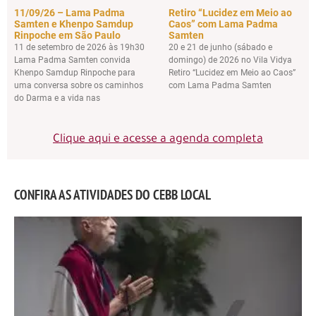
11/09/26 – Lama Padma
Retiro “Lucidez em Meio ao
Samten e Khenpo Samdup
Caos” com Lama Padma
Rinpoche em São Paulo
Samten
11 de setembro de 2026 às 19h30
20 e 21 de junho (sábado e
Lama Padma Samten convida
domingo) de 2026 no Vila Vidya
Khenpo Samdup Rinpoche para
Retiro “Lucidez em Meio ao Caos”
uma conversa sobre os caminhos
com Lama Padma Samten
do Darma e a vida nas
Clique aqui e acesse a agenda completa
CONFIRA AS ATIVIDADES DO CEBB LOCAL