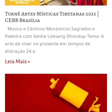
Turnê Artes Místicas Tibetanas 2025 |
CEBB Brasília
Música e Cânticos Monásticos Sagrados e
Palestra com Geshe Lobsang Dhondup Tema: A
arte de viver no presente em tempos de
distração 24 e
Leia Mais »