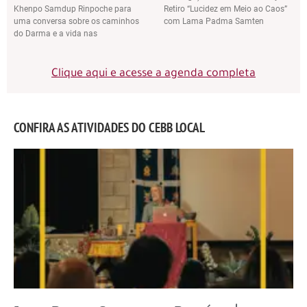
Khenpo Samdup Rinpoche para
Retiro “Lucidez em Meio ao Caos”
uma conversa sobre os caminhos
com Lama Padma Samten
do Darma e a vida nas
Clique aqui e acesse a agenda completa
CONFIRA AS ATIVIDADES DO CEBB LOCAL