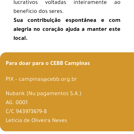
lucrativos voltadas inteiramente ao
benefício dos seres.
Sua contribuição espontânea e com
alegria no coração ajuda a manter este
local.
Para doar para o CEBB Campinas
PIX – campinas@cebb.org.br
Nubank (Nu pagamentos S.A.)
AG. 0001
C/C 943973679-8
Leticia de Oliveira Neves