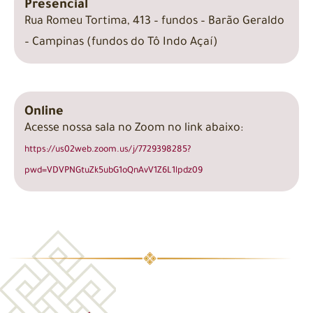
Presencial
Rua Romeu Tortima, 413 – fundos – Barão Geraldo
– Campinas (fundos do Tô Indo Açaí)
Online
Acesse nossa sala no Zoom no link abaixo:
https://us02web.zoom.us/j/7729398285?
pwd=VDVPNGtuZk5ubG1oQnAvV1Z6L1lpdz09