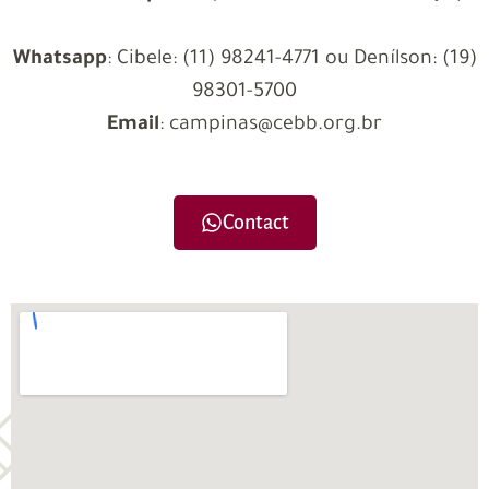
Whatsapp
:
Cibele: (11) 98241-4771 ou
Denílson: (19)
98301-5700
Email
: campinas@cebb.org.br
Contact