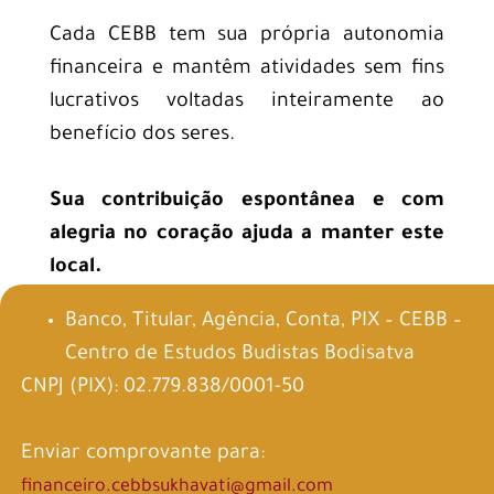
Cada CEBB tem sua própria autonomia
financeira e mantêm atividades sem fins
lucrativos voltadas inteiramente ao
benefício dos seres.
Sua contribuição espontânea e com
alegria no coração ajuda a manter este
local.
Banco, Titular, Agência, Conta, PIX –
CEBB –
Centro de Estudos Budistas Bodisatva
CNPJ (PIX): 02.779.838/0001-50
Enviar comprovante para:
financeiro.cebbsukhavati@gmail.com