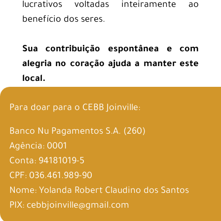
lucrativos voltadas inteiramente ao
benefício dos seres.
Sua contribuição espontânea e com
alegria no coração ajuda a manter este
local.
Para doar para o CEBB Joinville:
Banco Nu Pagamentos S.A. (260)
Agência: 0001
Conta: 94181019-5
CPF: 036.461.989-90
Nome: Yolanda Robert Claudino dos Santos
PIX: cebbjoinville@gmail.com