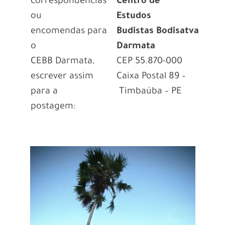
correspondências
Centro de
ou
Estudos
encomendas
para
Budistas
Bodisatva
o
Darmata
CEBB Darmata,
CEP 55.870-000
escrever assim
Caixa Postal 89 –
para a
Timbaúba – PE
postagem: