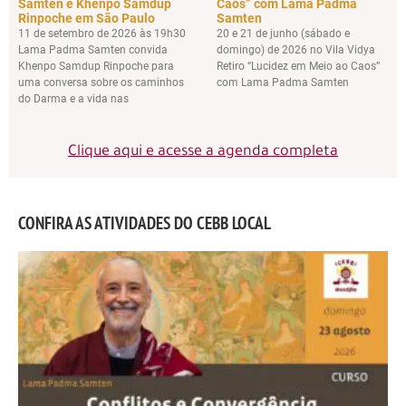
Samten e Khenpo Samdup
Caos” com Lama Padma
Rinpoche em São Paulo
Samten
11 de setembro de 2026 às 19h30
20 e 21 de junho (sábado e
Lama Padma Samten convida
domingo) de 2026 no Vila Vidya
Khenpo Samdup Rinpoche para
Retiro “Lucidez em Meio ao Caos”
uma conversa sobre os caminhos
com Lama Padma Samten
do Darma e a vida nas
Clique aqui e acesse a agenda completa
CONFIRA AS ATIVIDADES DO CEBB LOCAL