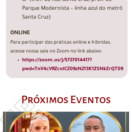
SP (trav. da Rua Santa Cruz, próx. ao
Parque Modernista – linha azul do metrô
Santa Cruz)
ONLINE
Para participar das práticas online e híbridas,
acesse nossa sala no Zoom no link abaixo:
https://zoom.us/j/5727014417?
pwd=TnV4cVRZcnlCZ09zN213K1ZSNkZrQT09
Próximos Eventos