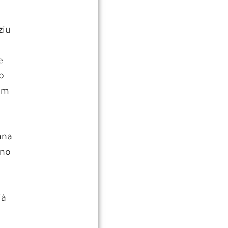
ziu
e
e
o
 um
ana
 no
já