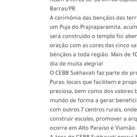
ficam a cerca de 30 km da capita
Barras/PR.
A cerimônia das bençãos das ter
um Puja do Prajnaparamita, acum
será construído o templo foi ab
oração com as cores das cinco s
bênçãos a toda região. Mais de 1
dia de muita alegria!
O CEBB Sukhavati faz parte do pr
Puras: locais que facilitem e pr
preciosa, bem como dos valores b
mundo de forma a gerar benefício
com outros 7 centros rurais, onde
construir escolas, promover a arq
ocorre em Alto Paraíso e Viamão.