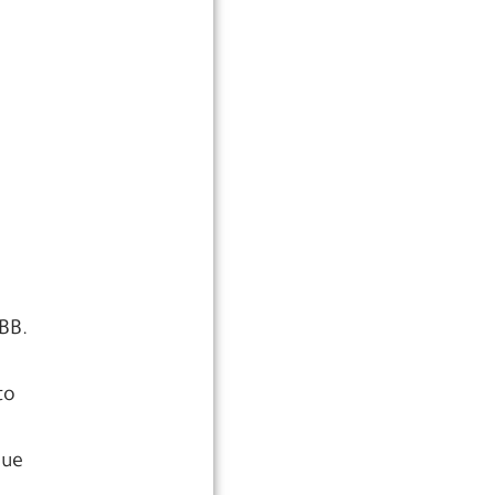
BB.
to
que