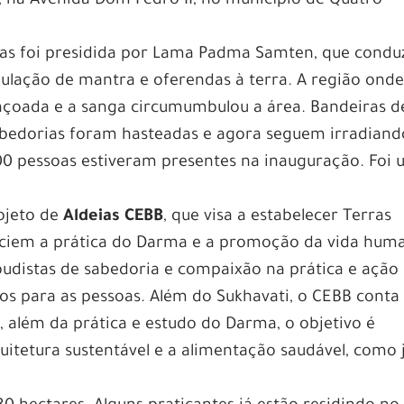
l, na Avenida Dom Pedro II, no município de Quatro
ras foi presidida por Lama Padma Samten, que condu
ulação de mantra e oferendas à terra. A região ond
ençoada e a sanga circumumbulou a área. Bandeiras d
abedorias foram hasteadas e agora seguem irradiand
00 pessoas estiveram presentes na inauguração. Foi
ojeto de
Aldeias CEBB
, que visa a estabelecer Terras
opiciem a prática do Darma e a promoção da vida hum
udistas de sabedoria e compaixão na prática e ação
s para as pessoas. Além do Sukhavati, o CEBB conta
, além da prática e estudo do Darma, o objetivo é
uitetura sustentável e a alimentação saudável, como 