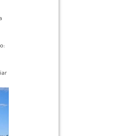
a
o:
iar