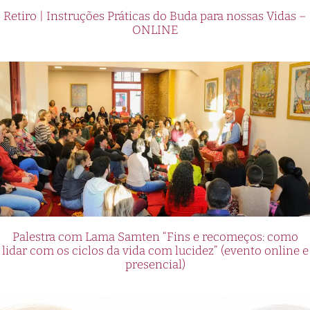
Retiro | Instruções Práticas do Buda para nossas Vidas –
ONLINE
Palestra com Lama Samten “Fins e recomeços: como
lidar com os ciclos da vida com lucidez” (evento online e
presencial)