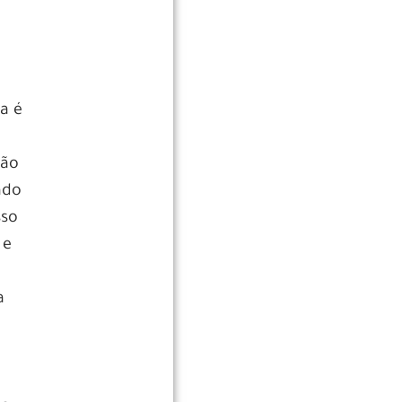
ia é
Não
ndo
sso
 e
a
o