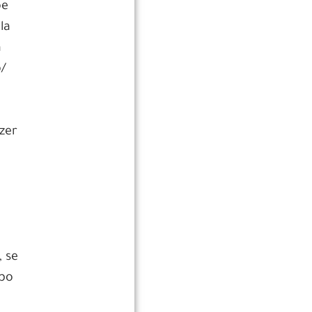
õe
la
a
o/
zer
 se
rpo