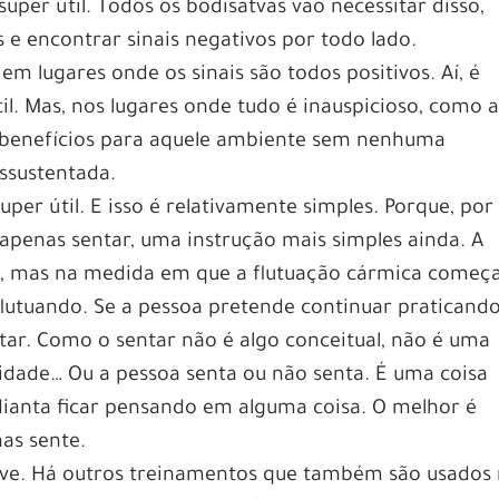
uper útil. Todos os bodisatvas vão necessitar disso,
 e encontrar sinais negativos por todo lado.
m lugares onde os sinais são todos positivos. Aí, é
il. Mas, nos lugares onde tudo é inauspicioso, como 
 benefícios para aquele ambiente sem nenhuma
ssustentada.
er útil. E isso é relativamente simples. Porque, por
 apenas sentar, uma instrução mais simples ainda. A
em, mas na medida em que a flutuação cármica começ
 flutuando. Se a pessoa pretende continuar praticando
ustar. Como o sentar não é algo conceitual, não é uma
lidade… Ou a pessoa senta ou não senta. É uma coisa
adianta ficar pensando em alguma coisa. O melhor é
as sente.
ve. Há outros treinamentos que também são usados