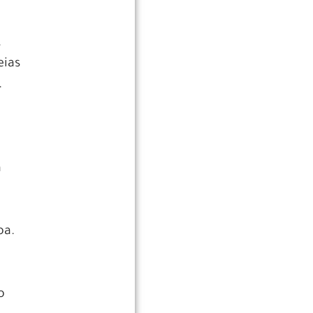
.
eias
.
a
oa.
o