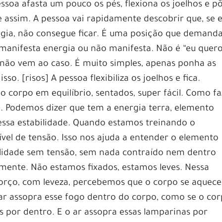
soa afasta um pouco os pés, flexiona os joelhos e p
 assim. A pessoa vai rapidamente descobrir que, se e
gia, não consegue ficar. É uma posição que demand
 manifesta energia ou não manifesta. Não é “eu quer
, não vem ao caso. É muito simples, apenas ponha as
so. [risos] A pessoa flexibiliza os joelhos e fica.
o corpo em equilíbrio, sentados, super fácil. Como fa
o. Podemos dizer que tem a energia terra, elemento
essa estabilidade. Quando estamos treinando o
ível de tensão. Isso nos ajuda a entender o elemento
ilidade sem tensão, sem nada contraído nem dentro
ente. Não estamos fixados, estamos leves. Nessa
orço, com leveza, percebemos que o corpo se aquece,
o ar assopra esse fogo dentro do corpo, como se o co
s por dentro. E o ar assopra essas lamparinas por