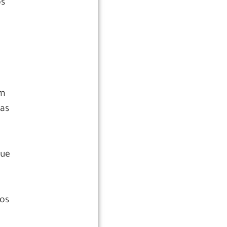
os
em
 as
que
mos