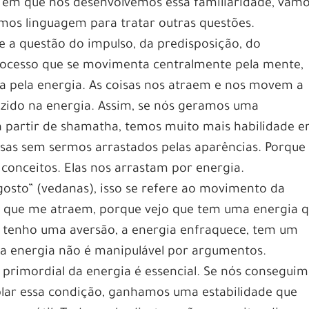
da em que nós desenvolvemos essa familiaridade, vam
os linguagem para tratar outras questões.
 a questão do impulso, da predisposição, do
ocesso que se movimenta centralmente pela mente,
a pela energia. As coisas nos atraem e nos movem a
zido na energia. Assim, se nós geramos uma
, a partir de shamatha, temos muito mais habilidade 
sas sem sermos arrastados pelas aparências. Porque
conceitos. Elas nos arrastam por energia.
osto” (vedanas), isso se refere ao movimento da
jo que me atraem, porque vejo que tem uma energia 
u tenho uma aversão, a energia enfraquece, tem um
 a energia não é manipulável por argumentos.
 primordial da energia é essencial. Se nós consegui
lar essa condição, ganhamos uma estabilidade que