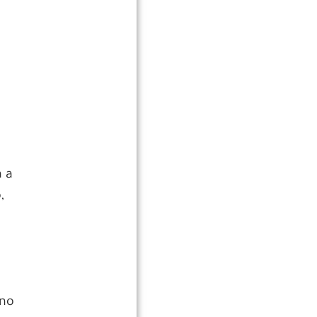
a
a a
,
 no