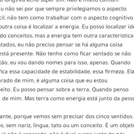
o lungs eu acho super útil. Não é muito comum
 não sei por que sempre privilegiamos o aspecto
fícil, não tem como trabalhar com o aspecto cognitivo
outra coisa é localizar a energia. Eu posso localizar id
 conceitos, mas a energia tem outra característica
tados, eu não preciso pensar se há alguma coisa
 está presente. Não tenho como ficar sentado se não
ntão, eu vou dando nomes para isso, apenas. Quando
fica essa capacidade de estabilidade, essa firmeza. El
arado de mim, é alguma coisa que eu estou
eito. Eu posso pensar sobre a terra. Quando penso
da de mim. Mas terra como energia está junto da pess
ante, porque vemos sem precisar dos cinco sentidos.
, sem nariz, língua, tato ou um conceito. É um objet