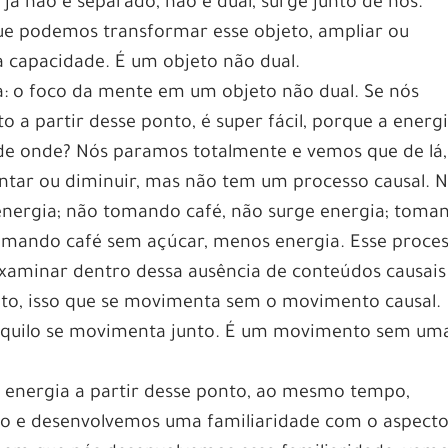
já não é separado, não é dual, surge junto de nós.
e podemos transformar esse objeto, ampliar ou
a capacidade. É um objeto não dual.
 o foco da mente em um objeto não dual. Se nós
o a partir desse ponto, é super fácil, porque a energ
a de onde? Nós paramos totalmente e vemos que de lá,
ntar ou diminuir, mas não tem um processo causal. 
 energia; não tomando café, não surge energia; toma
tomando café sem açúcar, menos energia. Esse proce
xaminar dentro dessa ausência de conteúdos causais
creto, isso que se movimenta sem o movimento causal.
quilo se movimenta junto. É um movimento sem um
 energia a partir desse ponto, ao mesmo tempo,
o e desenvolvemos uma familiaridade com o aspect