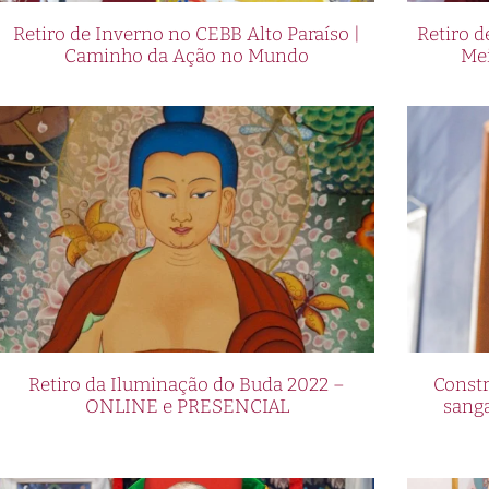
Retiro de Inverno no CEBB Alto Paraíso |
Retiro 
Caminho da Ação no Mundo
Me
Retiro da Iluminação do Buda 2022 –
Constr
ONLINE e PRESENCIAL
sang