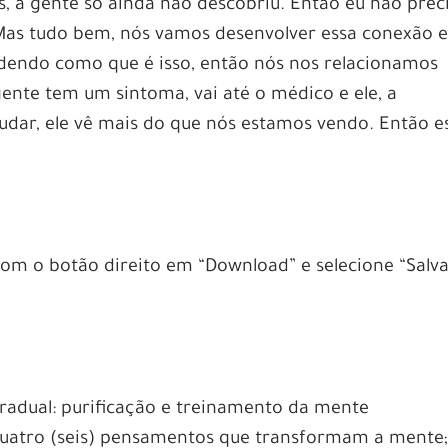
os, a gente só ainda não descobriu. Então eu não prec
. Mas tudo bem, nós vamos desenvolver essa conexão 
dendo como que é isso, então nós nos relacionamos
nte tem um sintoma, vai até o médico e ele, a
judar, ele vê mais do que nós estamos vendo. Então e
 com o botão direito em “Download” e selecione “Salv
adual: purificação e treinamento da mente
Quatro (seis) pensamentos que transformam a mente