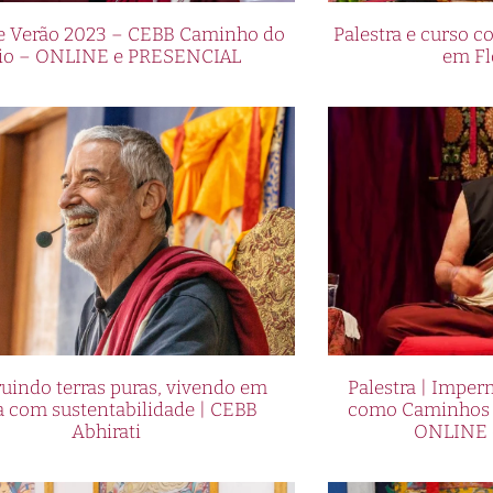
de Verão 2023 – CEBB Caminho do
Palestra e curso
io – ONLINE e PRESENCIAL
em Fl
uindo terras puras, vivendo em
Palestra | Imper
a com sustentabilidade | CEBB
como Caminhos p
Abhirati
ONLINE 