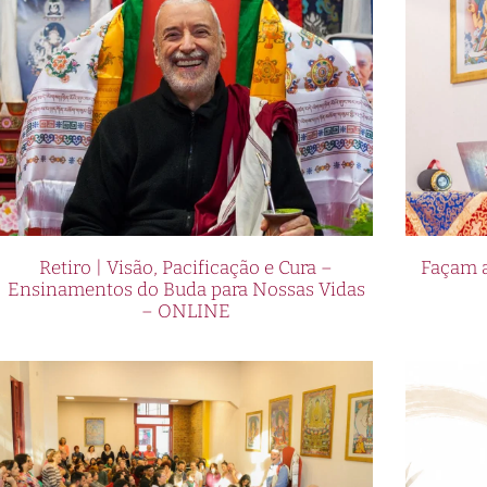
Retiro | Visão, Pacificação e Cura –
Façam a
Ensinamentos do Buda para Nossas Vidas
– ONLINE