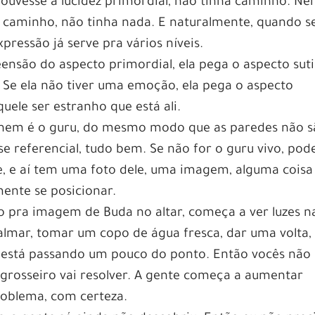
houvesse a lucidez primordial, não tinha caminho. N
o caminho, não tinha nada. E naturalmente, quando s
ressão já serve pra vários níveis.
são do aspecto primordial, ela pega o aspecto sutil
Se ela não tiver uma emoção, ela pega o aspecto
ele ser estranho que está ali.
 nem é o guru, do mesmo modo que as paredes não s
e referencial, tudo bem. Se não for o guru vivo, pod
e, e aí tem uma foto dele, uma imagem, alguma coisa
mente se posicionar.
o pra imagem de Buda no altar, começa a ver luzes n
lmar, tomar um copo de água fresca, dar uma volta,
e está passando um pouco do ponto. Então vocês não
grosseiro vai resolver. A gente começa a aumentar
problema, com certeza.