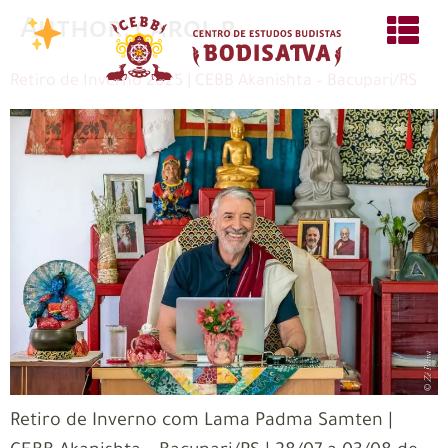
Author:
carol.r
Retiro de Inverno 2025 | CEBB Akanishta – Bacupari/RS
Retiro de Inverno com Lama Padma Samten |