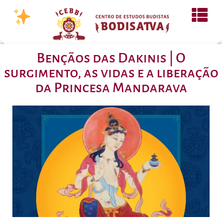
Bençãos das Dakinis | O
surgimento, as vidas e a liberação
da Princesa Mandarava