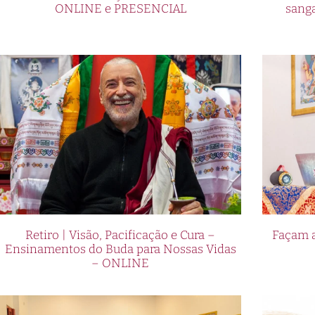
ONLINE e PRESENCIAL
sang
Retiro | Visão, Pacificação e Cura –
Façam a
Ensinamentos do Buda para Nossas Vidas
– ONLINE