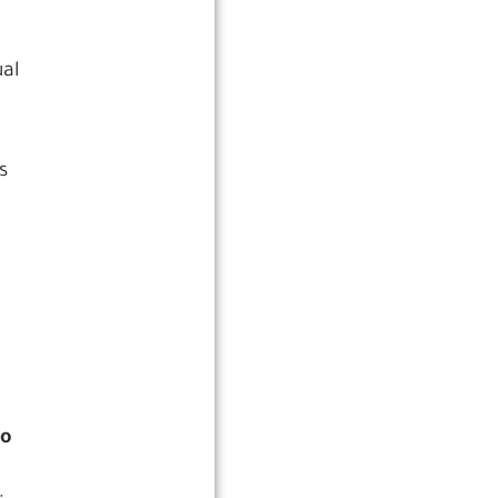
al
s
ão