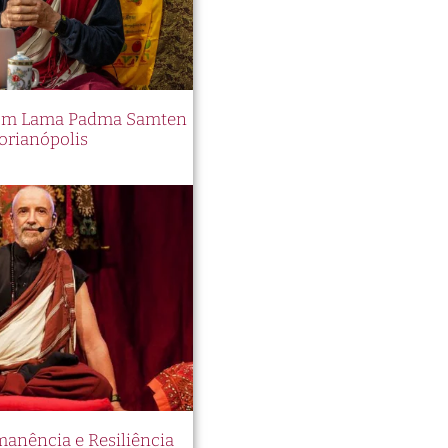
 com Lama Padma Samten
orianópolis
manência e Resiliência