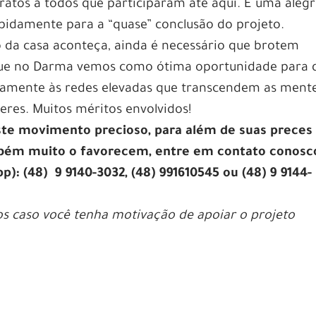
tos a todos que participaram até aqui. É uma alegr
pidamente para a “quase” conclusão do projeto.
ão da casa aconteça, ainda é necessário que brotem
que no Darma vemos como ótima oportunidade para 
vamente às redes elevadas que transcendem as ment
eres. Muitos méritos envolvidos!
este movimento precioso, para além de suas preces
bém muito o favorecem, entre em contato conosc
p): (48) 9 9140-3032, (48) 991610545 ou (48) 9 9144-
s caso você tenha motivação de apoiar o projeto