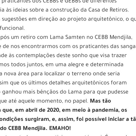
 praticantes dos CEBBs e GEBBs de diferentes
a às ideias sobre a construção da Casa de Retiros.
sugestões em direção ao projeto arquitetônico, o qu
funcional.
após um retiro com Lama Samten no CEBB Mendjila,
 de nos encontrarmos com os praticantes das sanga
ade às contemplações deste sonho que visa trazer
fomos todos juntos, em uma alegre e determinada
a nova área para localizar o terreno onde seria
assim que os últimos detalhes arquitetônicos foram
jeto ganhou mais bênçãos do Lama para que pudesse
 que até aquele momento, no papel.
Mas tão
a que, em abril de 2020, em meio à pandemia, os
ndições surgiram, e, assim, foi possível iniciar a t
s do CEBB Mendjila. EMAHO!