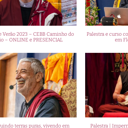
de Verão 2023 – CEBB Caminho do
Palestra e curso
io – ONLINE e PRESENCIAL
em Fl
uindo terras puras, vivendo em
Palestra | Imper