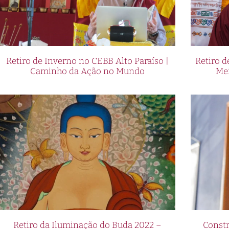
Retiro de Inverno no CEBB Alto Paraíso |
Retiro 
Caminho da Ação no Mundo
Me
Retiro da Iluminação do Buda 2022 –
Constr