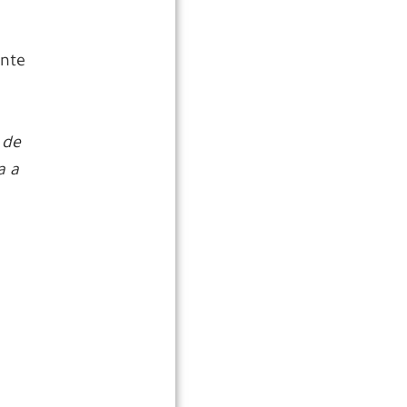
ente
 de
a a