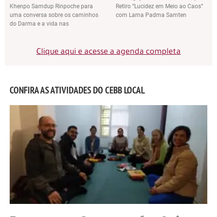
Khenpo Samdup Rinpoche para
Retiro “Lucidez em Meio ao Caos”
uma conversa sobre os caminhos
com Lama Padma Samten
do Darma e a vida nas
Clique aqui e acesse a agenda completa
CONFIRA AS ATIVIDADES DO CEBB LOCAL