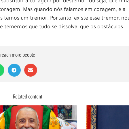
substituir a coragem por destemor, ou seja, quem n
e coragem. Mas quando nós falamos em coragem, e a
s temos um tremor. Portanto, existe esse tremor, nó
 tememos que tudo se dissolva, que os obstáculos
o reach more people
Related content