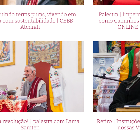
uindo terras puras, vivendo em
Palestra | Imper
a com sustentabilidade | CEBB
como Caminhos p
Abhirati
ONLINE 
 revolução! | palestra com Lama
Retiro | Instruçõ
Samten
nossas V