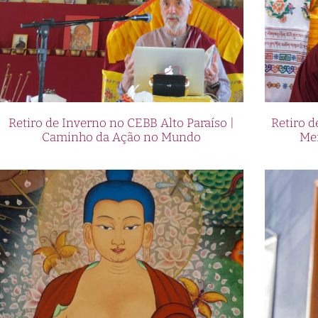
Retiro de Inverno no CEBB Alto Paraíso |
Retiro 
Caminho da Ação no Mundo
Me