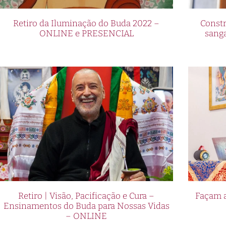
Retiro da Iluminação do Buda 2022 –
Constr
ONLINE e PRESENCIAL
sang
Retiro | Visão, Pacificação e Cura –
Façam a
Ensinamentos do Buda para Nossas Vidas
– ONLINE