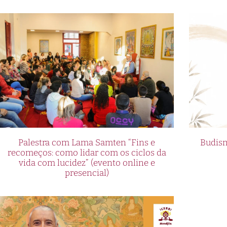
Palestra com Lama Samten “Fins e
Budism
recomeços: como lidar com os ciclos da
vida com lucidez” (evento online e
presencial)