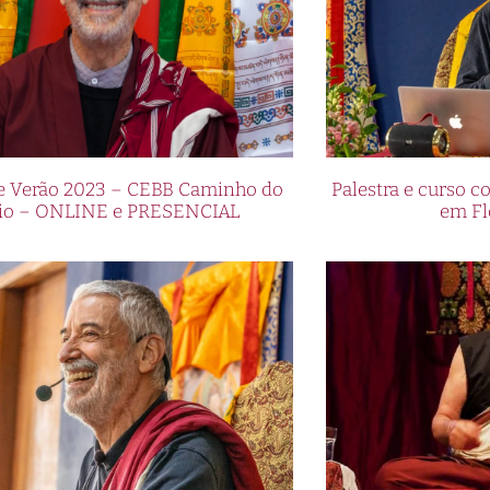
de Verão 2023 – CEBB Caminho do
Palestra e curso
io – ONLINE e PRESENCIAL
em Fl