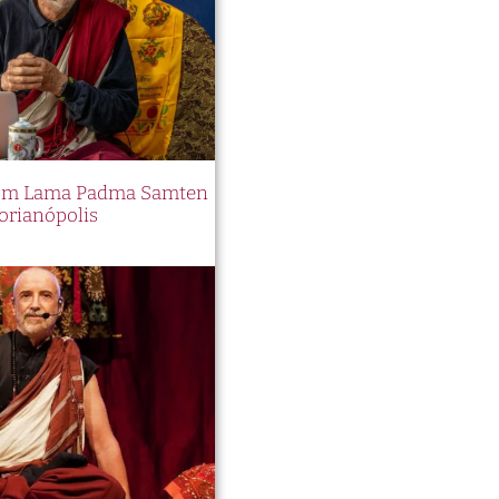
 com Lama Padma Samten
orianópolis