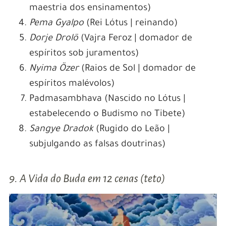
maestria dos ensinamentos)
Pema Gyalpo
(Rei Lótus | reinando)
Dorje Drolö
(Vajra Feroz | domador de
espíritos sob juramentos)
Nyima Özer
(Raios de Sol | domador de
espíritos malévolos)
Padmasambhava (Nascido no Lótus |
estabelecendo o Budismo no Tibete)
Sangye Dradok
(Rugido do Leão |
subjulgando as falsas doutrinas)
9. A Vida do Buda em 12 cenas (teto)