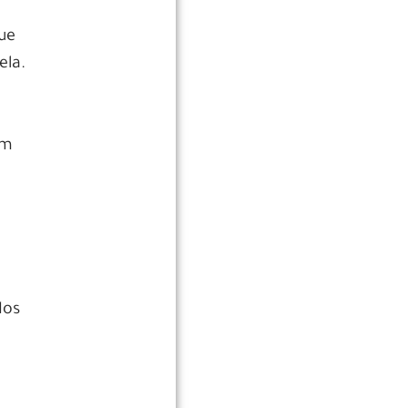
ue
ela.
um
dos