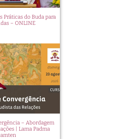
es Práticas do Buda para
idas – ONLINE
vergência – Abordagem
elações | Lama Padma
Samten