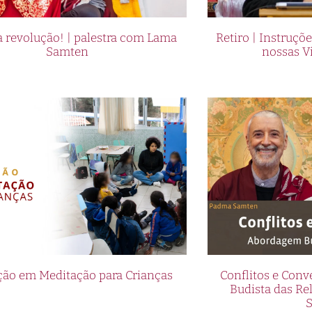
 revolução! | palestra com Lama
Retiro | Instruçõ
Samten
nossas V
ão em Meditação para Crianças
Conflitos e Con
Budista das R