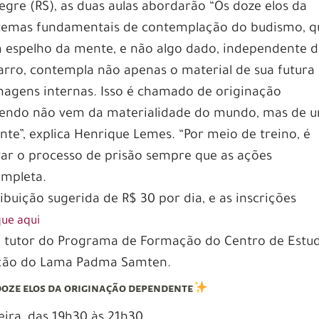
egre (RS), as duas aulas abordarão “Os doze elos da
 temas fundamentais de contemplação do budismo, q
 espelho da mente, e não algo dado, independente d
arro, contempla não apenas o material de sua futura
agens internas. Isso é chamado de originação
vendo não vem da materialidade do mundo, mas de 
nte”, explica Henrique Lemes. “Por meio de treino, é
var o processo de prisão sempre que as ações
ompleta.
ibuição sugerida de R$ 30 por dia, e as inscrições
que aqui
 tutor do Programa de Formação do Centro de Estu
tação do Lama Padma Samten.
 doze elos da originação dependente
feira, das 19h30 às 21h30