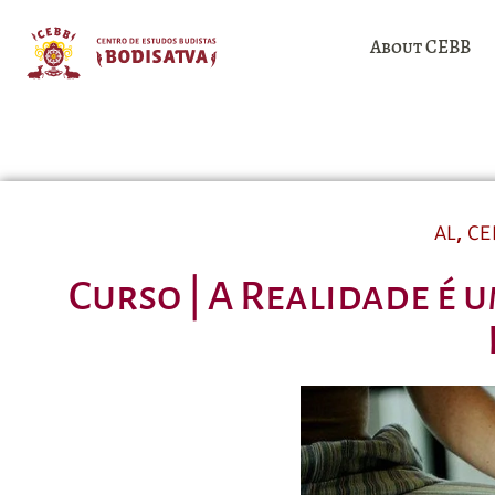
About CEBB
,
AL
CE
Curso | A Realidade é u