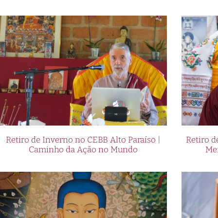
Retiro de Inverno no CEBB Alto Paraíso |
Retiro 
Caminho da Ação no Mundo
Me