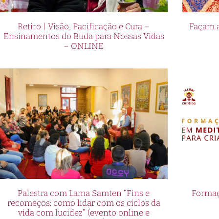
Retiro | Visão, Pacificação e Cura –
Façam a
Ensinamentos do Buda para Nossas Vidas
– ONLINE
Palestra com Lama Samten “Fins e
Formaç
recomeços: como lidar com os ciclos da
vida com lucidez” (evento online e