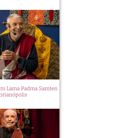
 com Lama Padma Samten
orianópolis