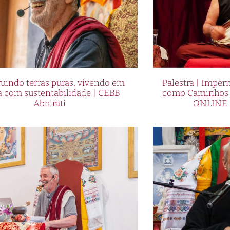
uindo terras puras, vivendo em
Palestra | Imper
a com sustentabilidade | CEBB
como Caminhos p
Abhirati
ONLINE 