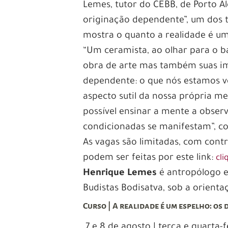
Lemes, tutor do CEBB, de Porto Al
originação dependente”, um dos
mostra o quanto a realidade é um
“Um ceramista, ao olhar para o b
obra de arte mas também suas im
dependente: o que nós estamos 
aspecto sutil da nossa própria me
possível ensinar a mente a obser
condicionadas se manifestam”, c
As vagas são limitadas, com contr
podem ser feitas por este link:
cli
Henrique Lemes
é antropólogo e
Budistas Bodisatva, sob a orien
Curso | A realidade é um espelho: os
7 e 8 de agosto | terça e quarta-