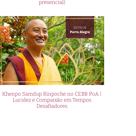
presencial)
Khenpo Samdup Rinpoche no CEBB PoA |
Lucidez e Compaixão em Tempos
Desafiadores