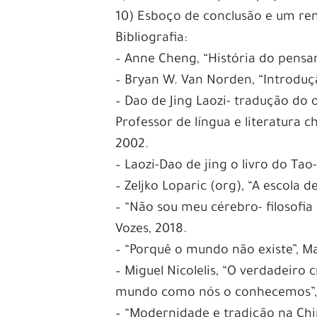
10) Esboço de conclusão e um r
Bibliografia:
– Anne Cheng, “História do pensam
– Bryan W. Van Norden, “Introdução
– Dao de Jing Laozi- tradução do 
Professor de língua e literatura 
2002.
– Laozi-Dao de jing o livro do Tao
– Zeljko Loparic (org), “A escola 
– “Não sou meu cérebro- filosofia 
Vozes, 2018.
– “Porquê o mundo não existe”, Ma
– Miguel Nicolelis, “O verdadeir
mundo como nós o conhecemos”, C
– “Modernidade e tradição na Chin