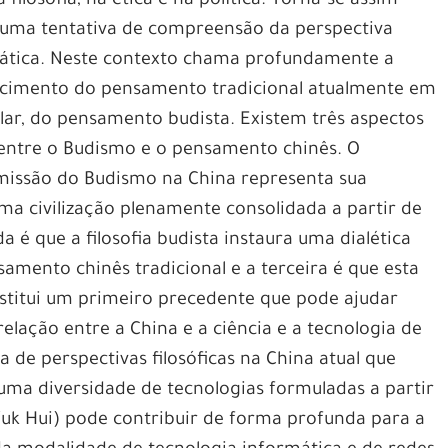
ilosofia, na ética e na política. Torna-se assim
 uma tentativa de compreensão da perspectiva
ática. Neste contexto chama profundamente a
scimento do pensamento tradicional atualmente em
ular, do pensamento budista. Existem três aspectos
entre o Budismo e o pensamento chinês. O
smissão do Budismo na China representa sua
ma civilização plenamente consolidada a partir de
a é que a filosofia budista instaura uma dialética
mento chinês tradicional e a terceira é que esta
titui um primeiro precedente que pode ajudar
elação entre a China e a ciência e a tecnologia de
a de perspectivas filosóficas na China atual que
ma diversidade de tecnologias formuladas a partir
Yuk Hui) pode contribuir de forma profunda para a