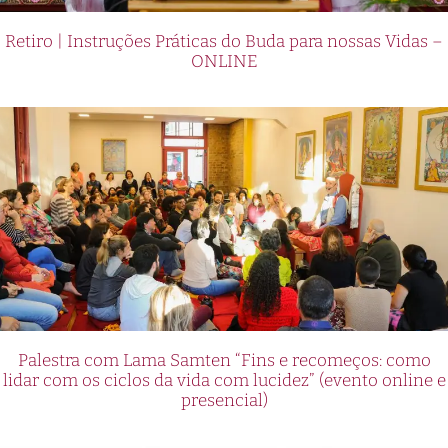
Retiro | Instruções Práticas do Buda para nossas Vidas –
ONLINE
Palestra com Lama Samten “Fins e recomeços: como
lidar com os ciclos da vida com lucidez” (evento online e
presencial)