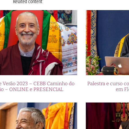
Related content
de Verão 2023 – CEBB Caminho do
Palestra e curso
io – ONLINE e PRESENCIAL
em Fl