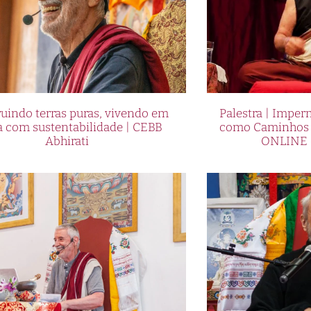
uindo terras puras, vivendo em
Palestra | Imper
a com sustentabilidade | CEBB
como Caminhos p
Abhirati
ONLINE 