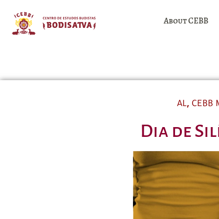
About CEBB
,
AL
CEBB 
Dia de Si