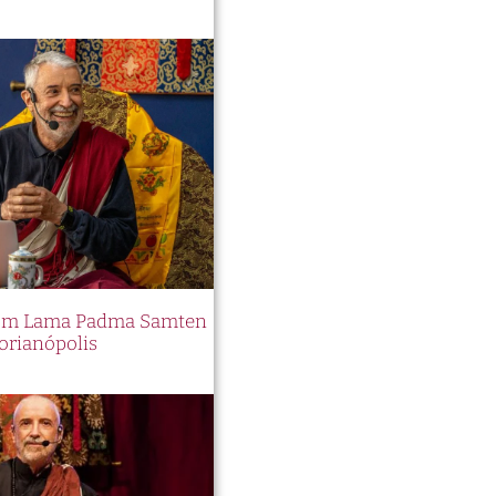
 com Lama Padma Samten
orianópolis