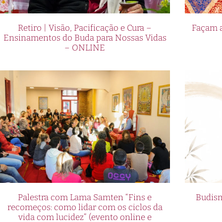
Retiro | Visão, Pacificação e Cura –
Façam a
Ensinamentos do Buda para Nossas Vidas
– ONLINE
Palestra com Lama Samten “Fins e
Budism
recomeços: como lidar com os ciclos da
vida com lucidez” (evento online e