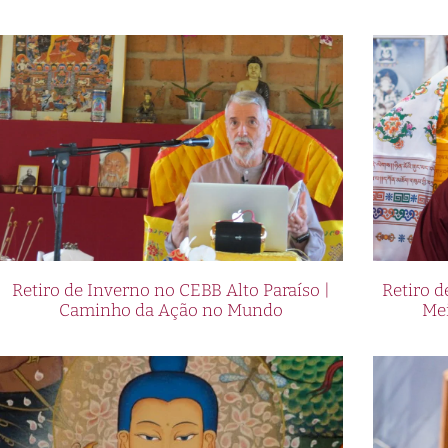
Retiro de Inverno no CEBB Alto Paraíso |
Retiro 
Caminho da Ação no Mundo
Me