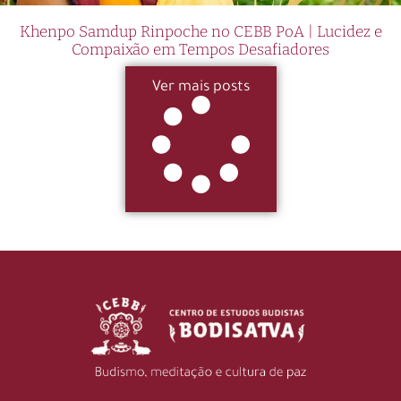
Khenpo Samdup Rinpoche no CEBB PoA | Lucidez e
Compaixão em Tempos Desafiadores
Ver mais posts