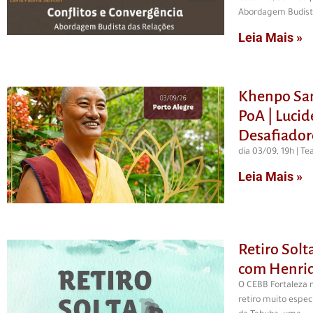
Abordagem Budista
Leia Mais »
Khenpo Sa
PoA | Luci
Desafiador
dia 03/09, 19h | Te
Leia Mais »
Retiro Sol
com Henriq
O CEBB Fortaleza 
retiro muito espe