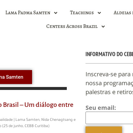
Lama Padma Samten
Teachings
Aldeias 
Centers Across Brazil
INFORMATIVO DO CEB
Inscreva-se para
ma Samten
nossa programaçã
palestras e retiro
 Brasil – Um diálogo entre
Seu email:
tualidade | Lama Samten, Nida Chenagtsang e
 (25 de junho, CEBB Curitiba)