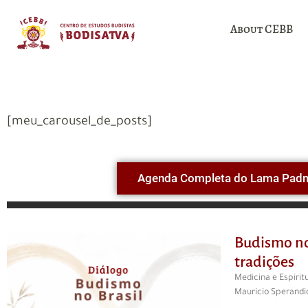
About CEBB
[meu_carousel_de_posts]
Agenda Completa do Lama Pad
Budismo no
tradições
Medicina e Espiri
Mauricio Sperandio