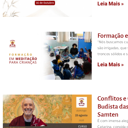
Leia Mais »
Formação e
“Nós buscamos cui
são irrigadas, que
troncos sólidos e 
Leia Mais »
Conflitos 
Budista da
Samten
É com imensa aleg
Catarina, convida 