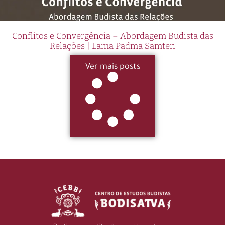
Conflitos e Convergência – Abordagem Budista das
Relações | Lama Padma Samten
Ver mais posts