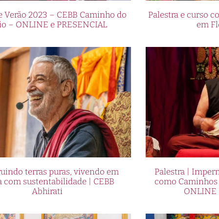
de Verão 2023 – CEBB Caminho do
Palestra e curso
io – ONLINE e PRESENCIAL
em Fl
uindo terras puras, vivendo em
Palestra | Imper
a com sustentabilidade | CEBB
como Caminhos p
Abhirati
ONLINE 