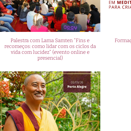
Palestra com Lama Samten “Fins e
Formaç
recomeços: como lidar com os ciclos da
vida com lucidez” (evento online e
presencial)