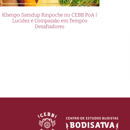
Khenpo Samdup Rinpoche no CEBB PoA |
Lucidez e Compaixão em Tempos
Desafiadores