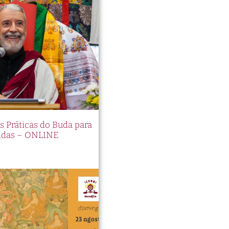
es Práticas do Buda para
idas – ONLINE