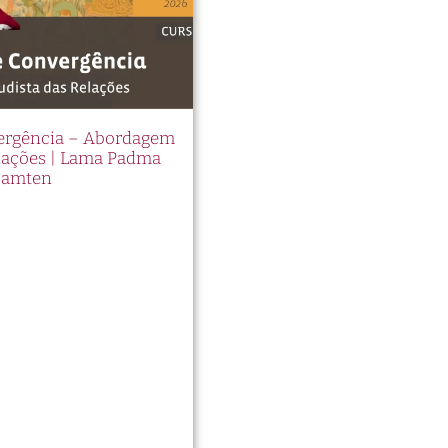
vergência – Abordagem
elações | Lama Padma
Samten