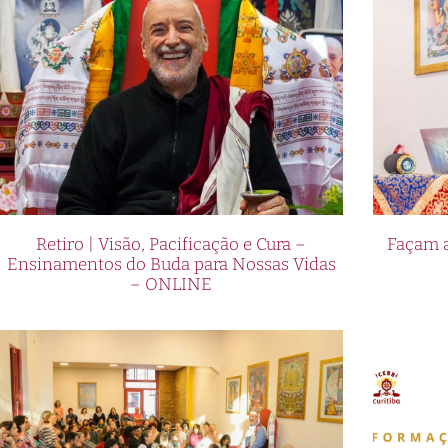
Retiro | Visão, Pacificação e Cura –
Façam a
Ensinamentos do Buda para Nossas Vidas
– ONLINE