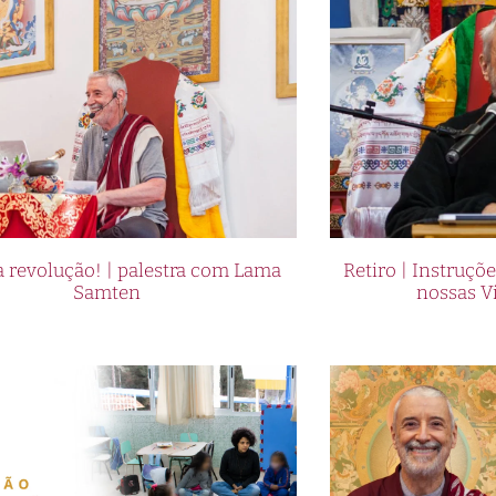
 revolução! | palestra com Lama
Retiro | Instruçõ
Samten
nossas V