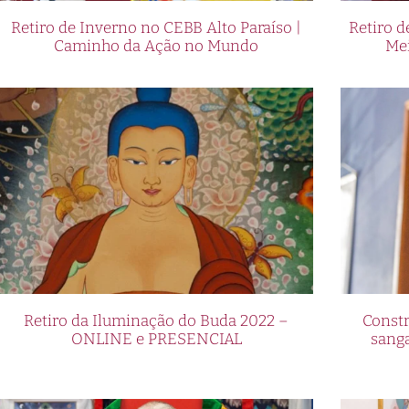
Retiro de Inverno no CEBB Alto Paraíso |
Retiro 
Caminho da Ação no Mundo
Me
Retiro da Iluminação do Buda 2022 –
Constr
ONLINE e PRESENCIAL
sang