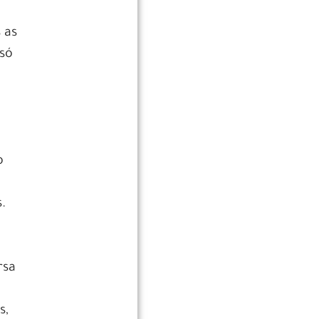
 as
 só
o
.
rsa
s,