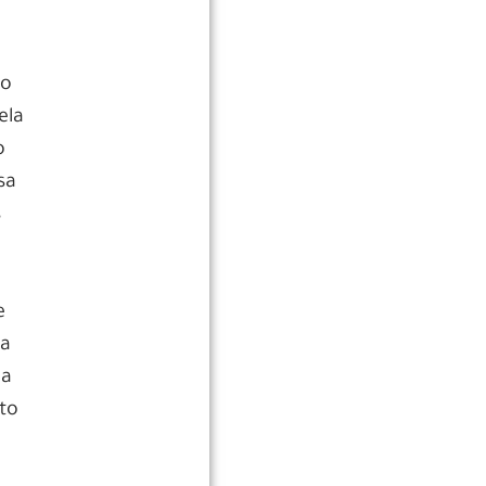
ro
ela
o
sa
s
e
da
da
to
r