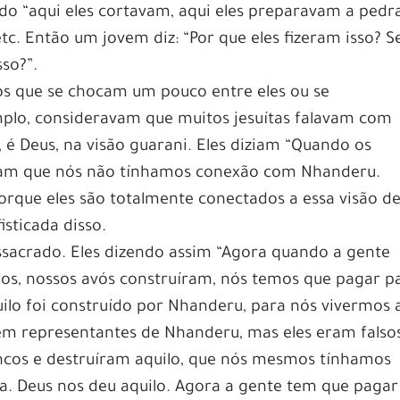
do “aqui eles cortavam, aqui eles preparavam a pedr
etc. Então um jovem diz: “Por que eles fizeram isso? S
sso?”.
tos que se chocam um pouco entre eles ou se
lo, consideravam que muitos jesuítas falavam com
 Deus, na visão guarani. Eles diziam “Quando os
avam que nós não tínhamos conexão com Nhanderu.
Porque eles são totalmente conectados a essa visão d
sticada disso.
ssacrado. Eles dizendo assim “Agora quando a gente
ímos, nossos avós construíram, nós temos que pagar p
uilo foi construído por Nhanderu, para nós vivermos a
em representantes de Nhanderu, mas eles eram falso
ncos e destruíram aquilo, que nós mesmos tínhamos
da. Deus nos deu aquilo. Agora a gente tem que pagar