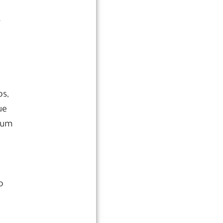
s
os,
ue
gum
o