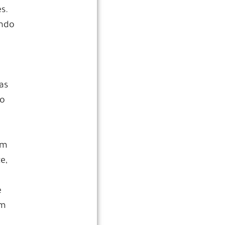
s.
endo
as
 o
em
e,
e
am