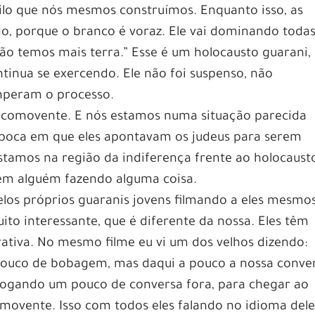
ilo que nós mesmos construímos. Enquanto isso, as
o, porque o branco é voraz. Ele vai dominando todas
ão temos mais terra.” Esse é um holocausto guarani,
ntinua se exercendo. Ele não foi suspenso, não
mperam o processo.
É comovente. E nós estamos numa situação parecida
época em que eles apontavam os judeus para serem
stamos na região da indiferença frente ao holocaust
tem alguém fazendo alguma coisa.
pelos próprios guaranis jovens filmando a eles mesmos
uito interessante, que é diferente da nossa. Eles têm
rativa. No mesmo filme eu vi um dos velhos dizendo:
pouco de bobagem, mas daqui a pouco a nossa conve
m jogando um pouco de conversa fora, para chegar ao
omovente. Isso com todos eles falando no idioma dele