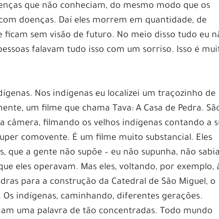
oenças que não conheciam, do mesmo modo que os
m com doenças. Daí eles morrem em quantidade, de
 ficam sem visão de futuro. No meio disso tudo eu n
pessoas falavam tudo isso com um sorriso. Isso é mui
dígenas. Nos indígenas eu localizei um traçozinho de
mente, um filme que chama Tava: A Casa de Pedra. Sã
a câmera, filmando os velhos indígenas contando a 
 super comovente. É um filme muito substancial. Eles
s, que a gente não supõe – eu não supunha, não sabi
 que eles operavam. Mas eles, voltando, por exemplo, 
edras para a construção da Catedral de São Miguel, o
 Os indígenas, caminhando, diferentes gerações.
iziam uma palavra de tão concentradas. Todo mundo