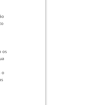
ão
to
o os
sua
a o
às