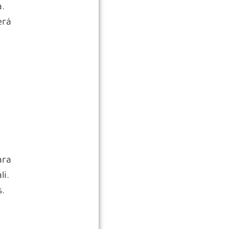
a.
erá
e
ara
li.
s.