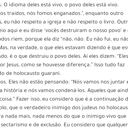
O idioma deles está vivo, o povo deles está vivo.
os traídos, nós fomos enganados.”, enquanto outro
s, eu não respeito a igreja e não respeito o livro. Out
eio aqui e eu disse ‘vocês destruíram o nosso povo’ e 
odos riem, porque ela diz “não, não. Eu não fui, eu nã
Mas, na verdade, o que eles estavam dizendo é que es
ndo, é o que destruiu o povo deles. Aí eles dizem: “Ele
r Jesus, como se houvesse diferença.” Isso tudo faz
do de holocausto guarani.
nos. Eles não estão pensando: “Nós vamos nos juntar 
na história e nós vamos condená-los. Aqueles que ain
oisa.” Fazer isso, eu considero que é a continuação 
plo, que o verdadeiro inimigo dos judeus no holocaus
ra nada mais, nada menos do que o inimigo vivo que
sectarismo e de exclusão. Eu considero que qualque