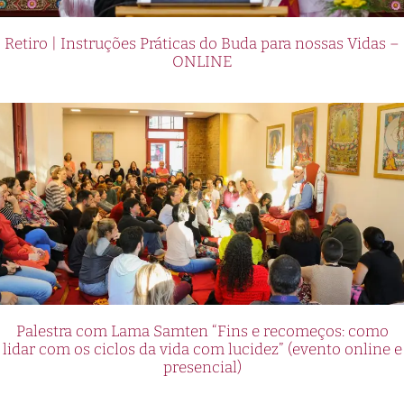
Retiro | Instruções Práticas do Buda para nossas Vidas –
ONLINE
Palestra com Lama Samten “Fins e recomeços: como
lidar com os ciclos da vida com lucidez” (evento online e
presencial)