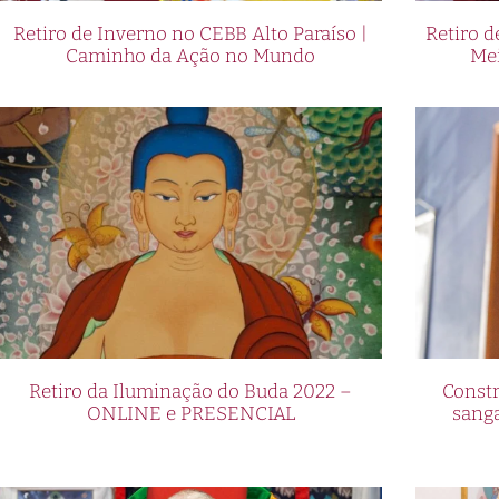
Retiro de Inverno no CEBB Alto Paraíso |
Retiro 
Caminho da Ação no Mundo
Me
Retiro da Iluminação do Buda 2022 –
Constr
ONLINE e PRESENCIAL
sang