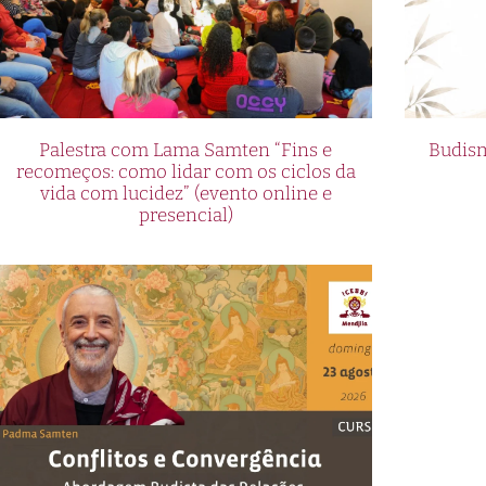
Palestra com Lama Samten “Fins e
Budism
recomeços: como lidar com os ciclos da
vida com lucidez” (evento online e
presencial)