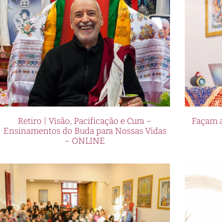
Retiro | Visão, Pacificação e Cura –
Façam a
Ensinamentos do Buda para Nossas Vidas
– ONLINE