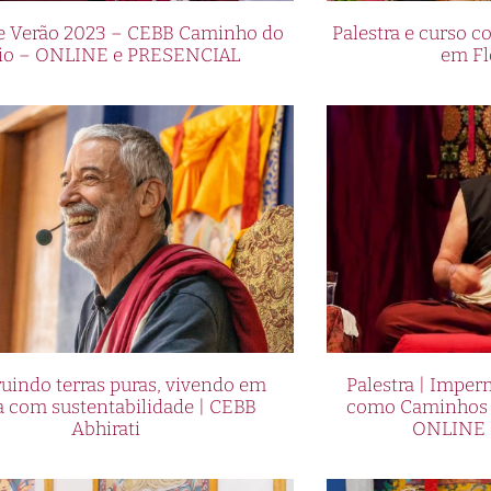
de Verão 2023 – CEBB Caminho do
Palestra e curso
io – ONLINE e PRESENCIAL
em Fl
uindo terras puras, vivendo em
Palestra | Imper
a com sustentabilidade | CEBB
como Caminhos p
Abhirati
ONLINE 