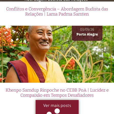
Conflitos e Convergência – Abordagem Budista das
Relações | Lama Padma Samten
Khenpo Samdup Rinpoche no CEBB PoA | Lucidez e
Compaixão em Tempos Desafiadores
Ver mais posts